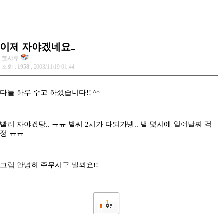
이제 자야겠네요..
코샤루
조회 :
1958
, 2003/11/19 01:44
다들 하루 수고 하셨습니다!! ^^
빨리 자야겠당.. ㅠㅠ 벌써 2시가 다되가넹.. 낼 몇시에 일어날찌 걱
정 ㅠㅠ
그럼 안녕히 주무시구 낼뵈요!!
1