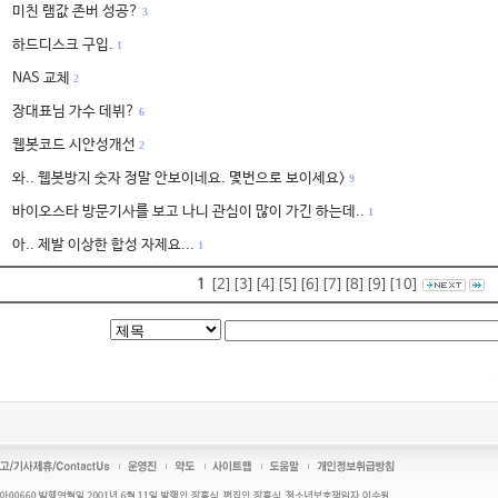
미친 램값 존버 성공?
3
하드디스크 구입.
1
NAS 교체
2
장대표님 가수 데뷔?
6
웹봇코드 시안성개선
2
와.. 웹봇방지 숫자 정말 안보이네요. 몇번으로 보이세요>
9
바이오스타 방문기사를 보고 나니 관심이 많이 가긴 하는데..
1
아.. 제발 이상한 합성 자제요...
1
1
[2]
[3]
[4]
[5]
[6]
[7]
[8]
[9]
[10]