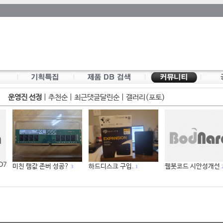
운영진 선정
|
추천순
|
최근댓글달린순
|
갤러리(포토)
 D7
미친 램값 존버 성공?
하드디스크 구입.
웹봇코드 시안성개선
3
1
2