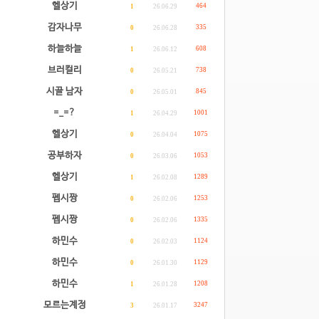
헬상기
464
1
26.06.29
감자나무
335
0
26.06.28
하늘하늘
608
1
26.06.12
브러컬리
738
0
26.05.21
시골 남자
845
0
26.05.01
=_=?
1001
1
26.04.29
헬상기
1075
0
26.04.04
공부하자
1053
0
26.03.06
헬상기
1289
1
26.02.08
펩시짱
1253
0
26.02.06
펩시짱
1335
0
26.02.06
하민수
1124
0
26.02.03
하민수
1129
0
26.01.30
하민수
1208
1
26.01.28
모르는계정
3247
3
26.01.17