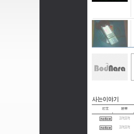
끄적끄적
끄적끄적