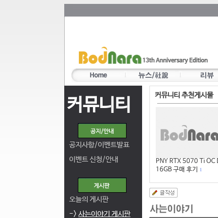
커뮤니티 추천게시물
커뮤니티
공지사항/이벤트발표
이벤트 신청/안내
PNY RTX 5070 Ti OC
16GB 구매 후기
1
오늘의 게시판
->
사는이야기 게시판