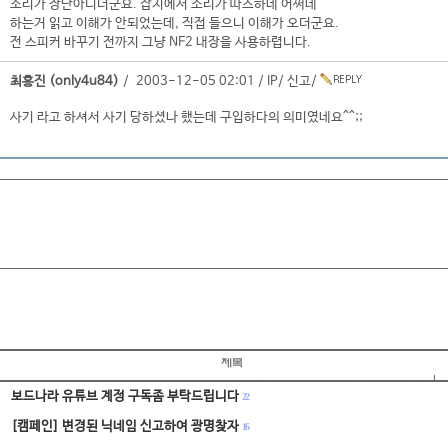
소리가 장난아니더군요. 잡지에서 소리가 따스하네 어쩌네
하는거 읽고 이해가 안되었는데, 직접 들으니 이해가 오더군요.
전 스피커 바꾸기 전까지 그냥 NF2 내장을 사용하렵니다.
최홍진 (only4u84)
/ 2003-12-05 02:01 /
IP
/
신고
/
사기 라고 하셔서 사기 당하셨나 했는데 구입하다의 의미였네요^^;;
보드나라 유튜브 계정 구독좀 부탁드립니다
22
[캠페인] 변경된 닉네임 신고하여 광명찾자
16