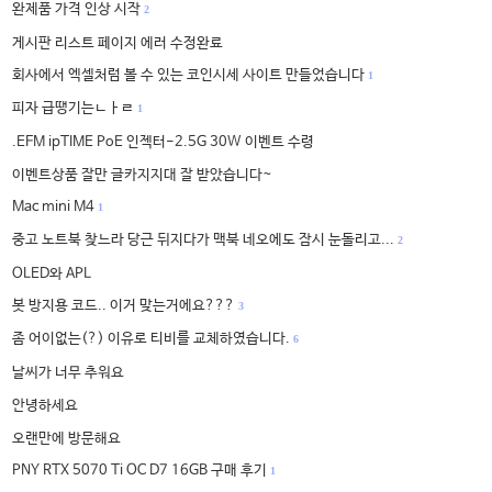
완제품 가격 인상 시작
2
게시판 리스트 페이지 에러 수정완료
회사에서 엑셀처럼 볼 수 있는 코인시세 사이트 만들었습니다
1
피자 급땡기는ㄴㅏㄹ
1
.EFM ipTIME PoE 인젝터-2.5G 30W 이벤트 수령
이벤트상품 잘만 글카지지대 잘 받았습니다~
Mac mini M4
1
중고 노트북 찾느라 당근 뒤지다가 맥북 네오에도 잠시 눈돌리고...
2
OLED와 APL
봇 방지용 코드.. 이거 맞는거에요???
3
좀 어이없는(?) 이유로 티비를 교체하였습니다.
6
날씨가 너무 추워요
안녕하세요
오랜만에 방문해요
PNY RTX 5070 Ti OC D7 16GB 구매 후기
1