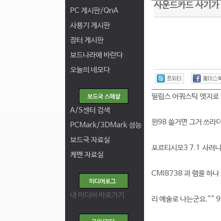
사운드카드 사기가 
PC 게시판/QnA
사용기 게시판
장터 게시판
보드나라에 바란다
오늘의 네모다
필립스 어쿼스틱 엣지로 마
A/S센터 검색
윈98 쓸거면 그거 쓰라더군
PCMark/3DMark 성능
보드국 자료실
포르티시모3 7.1 사려니
케벤 자료실
CMI8738 과 램을 하
내 미디어 바로가기
리 예술로 나는군요.^^ 