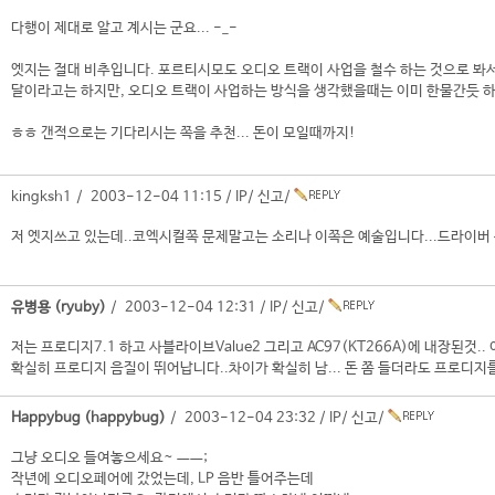
다행이 제대로 알고 계시는 군요... -_-
엣지는 절대 비추입니다. 포르티시모도 오디오 트랙이 사업을 철수 하는 것으로 봐서
달이라고는 하지만, 오디오 트랙이 사업하는 방식을 생각했을때는 이미 한물간듯 하
ㅎㅎ 갠적으로는 기다리시는 쪽을 추천... 돈이 모일때까지!
kingksh1 / 2003-12-04 11:15 /
IP
/
신고
/
저 엣지쓰고 있는데..코엑시컬쪽 문제말고는 소리나 이쪽은 예술입니다...드라이버
유병용 (ryuby)
/ 2003-12-04 12:31 /
IP
/
신고
/
저는 프로디지7.1 하고 사블라이브Value2 그리고 AC97(KT266A)에 내장된것
확실히 프로디지 음질이 뛰어납니다..차이가 확실히 남... 돈 쫌 들더라도 프로디지
Happybug (happybug)
/ 2003-12-04 23:32 /
IP
/
신고
/
그냥 오디오 들여놓으세요~ ㅡㅡ;
작년에 오디오페어에 갔었는데, LP 음반 틀어주는데