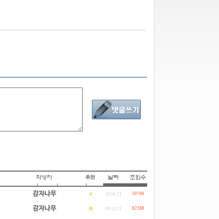
감자나무
59706
4
18.06.21
감자나무
82288
10
09.12.11