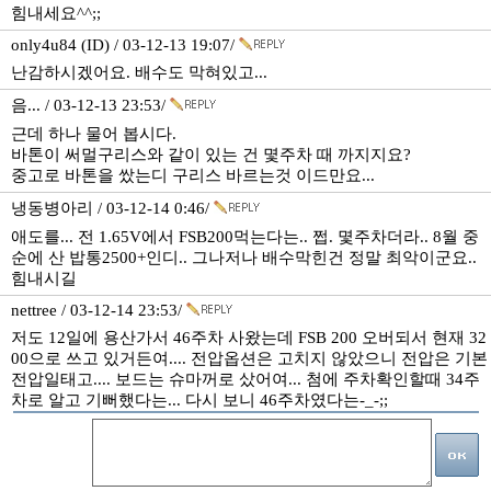
힘내세요^^;;
only4u84 (ID) / 03-12-13 19:07/
난감하시겠어요. 배수도 막혀있고...
음... / 03-12-13 23:53/
근데 하나 물어 봅시다.
바톤이 써멀구리스와 같이 있는 건 몇주차 때 까지지요?
중고로 바톤을 쌌는디 구리스 바르는것 이드만요...
냉동병아리 / 03-12-14 0:46/
애도를... 전 1.65V에서 FSB200먹는다는.. 쩝. 몇주차더라.. 8월 중
순에 산 밥통2500+인디.. 그나저나 배수막힌건 정말 최악이군요..
힘내시길
nettree / 03-12-14 23:53/
저도 12일에 용산가서 46주차 사왔는데 FSB 200 오버되서 현재 32
00으로 쓰고 있거든여.... 전압옵션은 고치지 않았으니 전압은 기본
전압일태고.... 보드는 슈마꺼로 샀어여... 첨에 주차확인할때 34주
차로 알고 기뻐했다는... 다시 보니 46주차였다는-_-;;