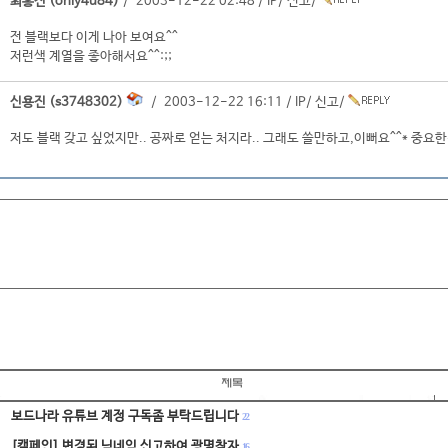
최홍진 (only4u84)
/ 2003-12-22 02:48 /
IP
/
신고
/
전 블랙보다 이게 나아 보여요^^
저런색 계열을 좋아해서요^^:;;
신용진 (s3748302)
/ 2003-12-22 16:11 /
IP
/
신고
/
저도 블랙 갖고 싶었지만.. 공짜로 얻는 처지라.. 그래도 쓸만하고,이뻐요^^* 중요한
보드나라 유튜브 계정 구독좀 부탁드립니다
22
[캠페인] 변경된 닉네임 신고하여 광명찾자
16