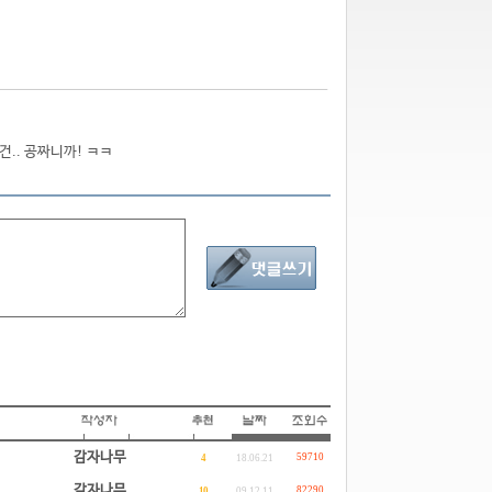
건.. 공짜니까! ㅋㅋ
감자나무
59710
4
18.06.21
감자나무
82290
10
09.12.11