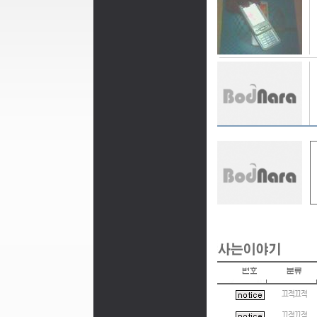
끄적끄적
끄적끄적