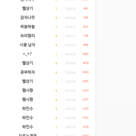
헬상기
465
1
26.06.29
감자나무
336
0
26.06.28
하늘하늘
611
1
26.06.12
브러컬리
738
0
26.05.21
시골 남자
846
0
26.05.01
=_=?
1002
1
26.04.29
헬상기
1078
0
26.04.04
공부하자
1053
0
26.03.06
헬상기
1291
1
26.02.08
펩시짱
1253
0
26.02.06
펩시짱
1337
0
26.02.06
하민수
1125
0
26.02.03
하민수
1131
0
26.01.30
하민수
1210
1
26.01.28