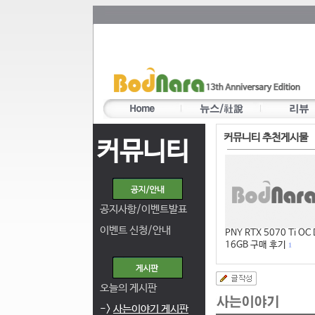
커뮤니티 추천게시물
커뮤니티
공지사항/이벤트발표
이벤트 신청/안내
PNY RTX 5070 Ti OC
16GB 구매 후기
1
오늘의 게시판
->
사는이야기 게시판