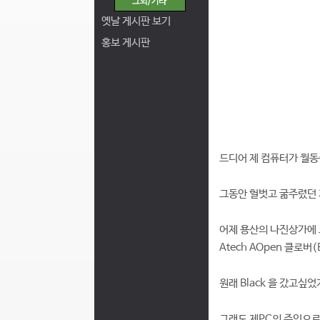
옛날 게시판 보기
홍보 게시판
드디어 제 컴퓨터가 월
그동안 헐벗고 굶주렸던 저
어제 용산의 나진상가에 
Atech AOpen 클로버
원래 Black 을 갔고싶었
그래도 제PC의 주인으로