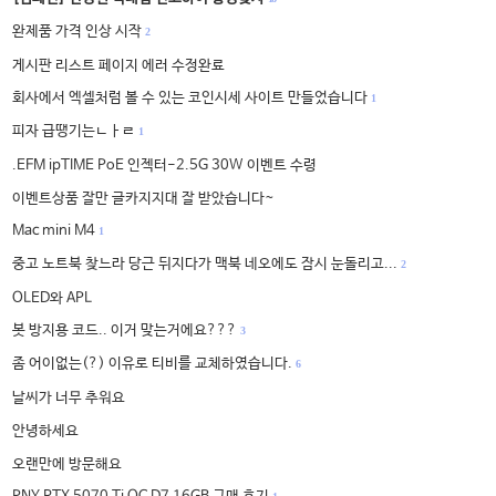
완제품 가격 인상 시작
2
게시판 리스트 페이지 에러 수정완료
회사에서 엑셀처럼 볼 수 있는 코인시세 사이트 만들었습니다
1
피자 급땡기는ㄴㅏㄹ
1
.EFM ipTIME PoE 인젝터-2.5G 30W 이벤트 수령
이벤트상품 잘만 글카지지대 잘 받았습니다~
Mac mini M4
1
중고 노트북 찾느라 당근 뒤지다가 맥북 네오에도 잠시 눈돌리고...
2
OLED와 APL
봇 방지용 코드.. 이거 맞는거에요???
3
좀 어이없는(?) 이유로 티비를 교체하였습니다.
6
날씨가 너무 추워요
안녕하세요
오랜만에 방문해요