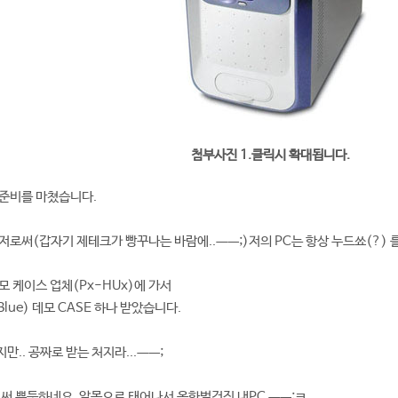
첨부사진 1.클릭시 확대됩니다.
동준비를 마쳤습니다.
로써(갑자기 제테크가 빵꾸나는 바람에..ㅡㅡ;)저의 PC는 항상 누드쑈(?) 를
모 케이스 업체(Px-HUx)에 가서
(Blue) 데모 CASE 하나 받았습니다.
지만.. 공짜로 받는 처지라...ㅡㅡ;
써 뿌듯하네요. 알몸으로 태어나서 옷한벌건진 내PC ㅡㅡ;ㅋ