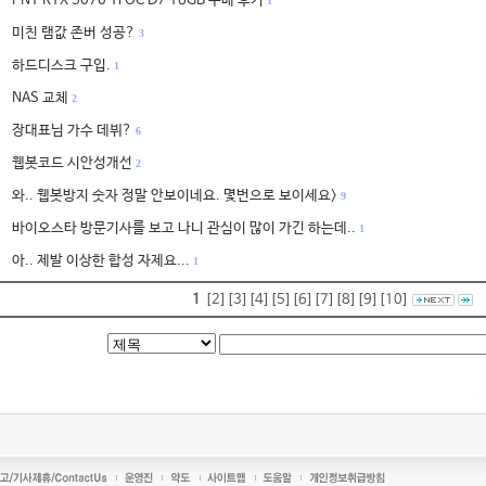
PNY RTX 5070 Ti OC D7 16GB 구매 후기
1
미친 램값 존버 성공?
3
하드디스크 구입.
1
NAS 교체
2
장대표님 가수 데뷔?
6
웹봇코드 시안성개선
2
와.. 웹봇방지 숫자 정말 안보이네요. 몇번으로 보이세요>
9
바이오스타 방문기사를 보고 나니 관심이 많이 가긴 하는데..
1
아.. 제발 이상한 합성 자제요...
1
1
[2]
[3]
[4]
[5]
[6]
[7]
[8]
[9]
[10]