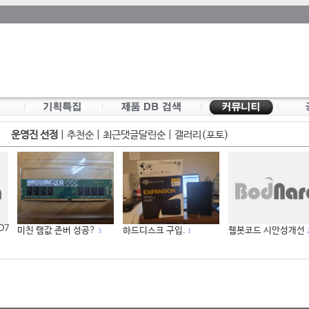
운영진 선정
|
추천순
|
최근댓글달린순
|
갤러리(포토)
 D7
미친 램값 존버 성공?
하드디스크 구입.
웹봇코드 시안성개선
3
1
2