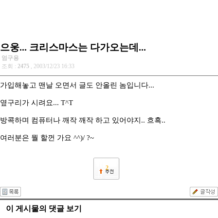
으웅... 크리스마스는 다가오는데...
엄구용
조회 :
2475
, 2003/12/23 16:33
가입해놓고 맨날 오면서 글도 안올린 놈입니다...
옆구리가 시려요... T^T
방콕하며 컴퓨터나 깨작 깨작 하고 있어야지.. 흐흑..
여러분은 뭘 할껀 가요 ^^)/ ?~
2
이 게시물의 댓글 보기