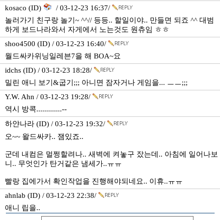
kosaco (ID)
/ 03-12-23 16:37/
놀러가기 친구랑 놀기~ ^^// 등등.. 할일이야.. 만들면 되죠 ^^ 대범
하게 보드나라와서 자게에서 노는것도 원츄임 ㅎㅎ
shoo4500 (ID) / 03-12-23 16:40/
월드싸카위닝일레븐7을 해 BOA~요
idchs (ID) / 03-12-23 18:28/
밀린 애니 보기&굽기;;; 아니면 잠자거나 게임을... ㅡㅡ;;;
Y.W. Ahn / 03-12-23 19:28/
역시 방콕.............--
하얀나라 (ID) / 03-12-23 19:32/
오~~ 왈드싸카.. 잼있죠..
군데 내컴은 멀쩡할려나.. 새벽에 켜놓구 잤는데.. 아침에 일어나보
니.. 무엇인가 탄거같은 냄세가..ㅠㅠ
빨랑 집에가서 확인작업을 진행해야되네요.. 이휴..ㅠㅠ
ahnlab (ID) / 03-12-23 22:38/
애니 립을..