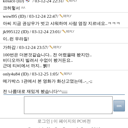
kosaco (ID)
/ 03-12-24 22:31/
크허헣서 ^^
wowl95 (ID) / 03-12-24 22:47/
아씨 지금 권상우가 벗고 샤워하며 사람 염장 지르네요..ㅋㅋㅋ
jk995122 (ID) / 03-12-24 23:01/
이..런 우라질!
가하감 / 03-12-24 23:57/
100번은 더본것같습니다.. 전 어렸을때 봤지만..
비디오까지 빌려서 수없이 봤거든요..
근데 티비에서 까지.. 뷁!!
only4u84 (ID) / 03-12-25 1:05/
메가박스 1관에서 본 영화가 화산고였는데..-_-;;
전 나름대로 재밌게 봤습니다^^;;;;;
로그인
|
이 페이지의 PC버전