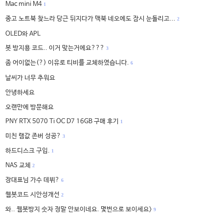
Mac mini M4
1
중고 노트북 찾느라 당근 뒤지다가 맥북 네오에도 잠시 눈돌리고...
2
OLED와 APL
봇 방지용 코드.. 이거 맞는거에요???
3
좀 어이없는(?) 이유로 티비를 교체하였습니다.
6
날씨가 너무 추워요
안녕하세요
오랜만에 방문해요
PNY RTX 5070 Ti OC D7 16GB 구매 후기
1
미친 램값 존버 성공?
3
하드디스크 구입.
1
NAS 교체
2
장대표님 가수 데뷔?
6
웹봇코드 시안성개선
2
와.. 웹봇방지 숫자 정말 안보이네요. 몇번으로 보이세요>
9