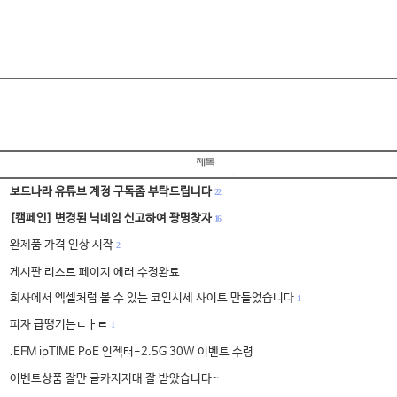
보드나라 유튜브 계정 구독좀 부탁드립니다
22
[캠페인] 변경된 닉네임 신고하여 광명찾자
16
완제품 가격 인상 시작
2
게시판 리스트 페이지 에러 수정완료
회사에서 엑셀처럼 볼 수 있는 코인시세 사이트 만들었습니다
1
피자 급땡기는ㄴㅏㄹ
1
.EFM ipTIME PoE 인젝터-2.5G 30W 이벤트 수령
이벤트상품 잘만 글카지지대 잘 받았습니다~