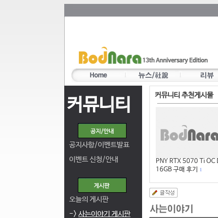
커뮤니티 추천게시물
커뮤니티
공지사항/이벤트발표
이벤트 신청/안내
PNY RTX 5070 Ti OC
16GB 구매 후기
1
오늘의 게시판
->
사는이야기 게시판