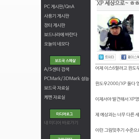
XP 세상으로~ ㅎ
PC 게시판/QnA
사용기 게시판
장터 게시판
보드나라에 바란다
오늘의 네모다
어제 이스6할려고 윈도우
A/S센터 검색
PCMark/3DMark 성능
윈도우2000/XP 둘다
보드국 자료실
케벤 자료실
이제서야 발견해서 XP영
제 예상과는 너무 다른 세
내 미디어 바로가기
이런 그림맞추기 수준으로 하