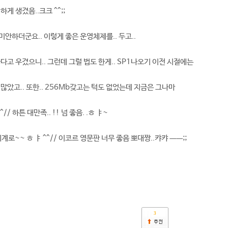
게 생겼음..크크 ^^;;
게 미안하더군요.. 이렇게 좋은 운영체제를.. 두고..
다고 우겼으니.. 그런데 그럴 법도 한게.. SP1나오기 이전 시절에는
많았고.. 또한.. 256Mb갖고는 턱도 없었는데 지금은 그나마
// 하튼 대만족.. !! 넘 좋음. .ㅎ ㅑ~
계로~~ ㅎ ㅑ ^^// 이코르 영문판 너무 좋음 뽀대짱..캬캬 ㅡㅡ;;
3