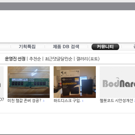
운영진 선정
|
추천순
|
최근댓글달린순
|
갤러리(포토)
 D7
미친 램값 존버 성공?
하드디스크 구입.
웹봇코드 시안성개선
3
1
2