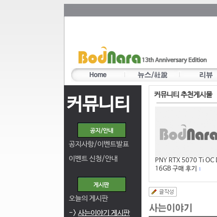
커뮤니티 추천게시물
커뮤니티
공지사항/이벤트발표
이벤트 신청/안내
PNY RTX 5070 Ti OC
16GB 구매 후기
1
오늘의 게시판
->
사는이야기 게시판