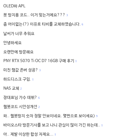
OLED와 APL
봇 방지용 코드.. 이거 맞는거에요???
3
좀 어이없는(?) 이유로 티비를 교체하였습니다.
6
날씨가 너무 추워요
안녕하세요
오랜만에 방문해요
PNY RTX 5070 Ti OC D7 16GB 구매 후기
1
미친 램값 존버 성공?
3
하드디스크 구입.
1
NAS 교체
2
장대표님 가수 데뷔?
6
웹봇코드 시안성개선
2
와.. 웹봇방지 숫자 정말 안보이네요. 몇번으로 보이세요>
9
바이오스타 방문기사를 보고 나니 관심이 많이 가긴 하는데..
1
아.. 제발 이상한 합성 자제요...
1