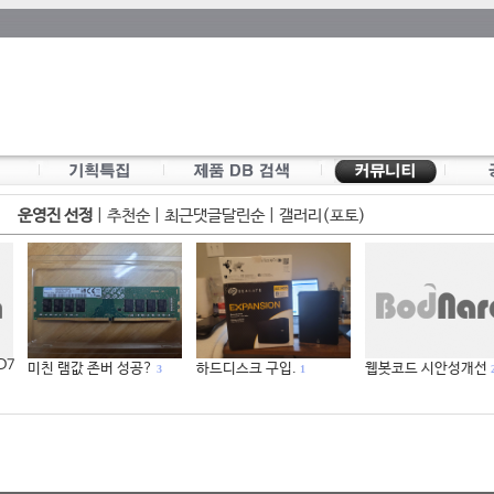
운영진 선정
|
추천순
|
최근댓글달린순
|
갤러리(포토)
 D7
미친 램값 존버 성공?
하드디스크 구입.
웹봇코드 시안성개선
3
1
2