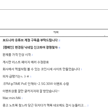
보드나라 유튜브 계정 구독좀 부탁드립니다
22
[캠페인] 변경된 닉네임 신고하여 광명찾자
16
완제품 가격 인상 시작
2
게시판 리스트 페이지 에러 수정완료
회사에서 엑셀처럼 볼 수 있는 코인시세 사이트 만들었습니다
1
피자 급땡기는ㄴㅏㄹ
1
.EFM ipTIME PoE 인젝터-2.5G 30W 이벤트 수령
이벤트상품 잘만 글카지지대 잘 받았습니다~
Mac mini M4
1
중고 노트북 찾느라 당근 뒤지다가 맥북 네오에도 잠시 눈돌리고...
2