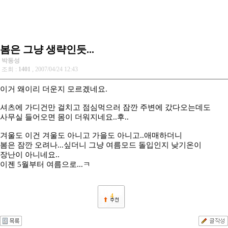
봄은 그냥 생략인듯...
박동성
조회 :
1401
, 2007/04/24 12:43
이거 왜이리 더운지 모르겠네요.
셔츠에 가디건만 걸치고 점심먹으러 잠깐 주변에 갔다오는데도
사무실 들어오면 몸이 더워지네요..후..
겨울도 이건 겨울도 아니고 가을도 아니고..애매하더니
봄은 잠깐 오려나...싶더니 그냥 여름모드 돌입인지 낮기온이
장난이 아니네요..
이젠 5월부터 여름으로...ㅋ
4