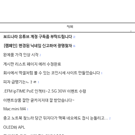
보드나라 유튜브 계정 구독좀 부탁드립니다
22
[캠페인] 변경된 닉네임 신고하여 광명찾자
16
완제품 가격 인상 시작
2
게시판 리스트 페이지 에러 수정완료
회사에서 엑셀처럼 볼 수 있는 코인시세 사이트 만들었습니다
1
피자 급땡기는ㄴㅏㄹ
1
.EFM ipTIME PoE 인젝터-2.5G 30W 이벤트 수령
이벤트상품 잘만 글카지지대 잘 받았습니다~
Mac mini M4
1
중고 노트북 찾느라 당근 뒤지다가 맥북 네오에도 잠시 눈돌리고...
2
OLED와 APL