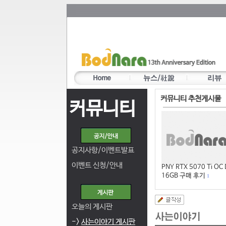
커뮤니티 추천게시물
커뮤니티
공지사항/이벤트발표
이벤트 신청/안내
PNY RTX 5070 Ti OC
16GB 구매 후기
1
오늘의 게시판
->
사는이야기 게시판