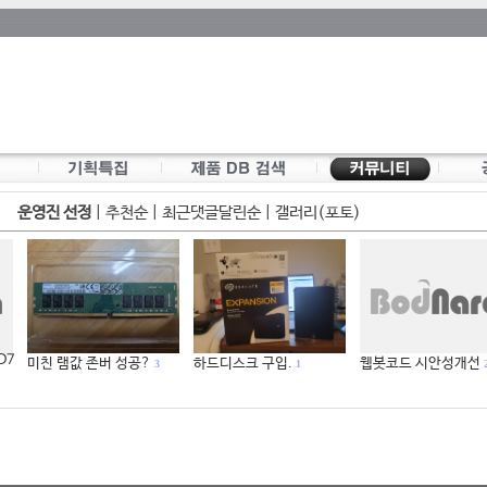
운영진 선정
|
추천순
|
최근댓글달린순
|
갤러리(포토)
 D7
미친 램값 존버 성공?
하드디스크 구입.
웹봇코드 시안성개선
3
1
2