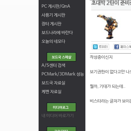
초대박 2탄이 준
PC 게시판/QnA
사용기 게시판
장터 게시판
보드나라에 바란다
오늘의 네모다
작성중이신지
A/S센터 검색
보기권한이 없다고만 나
PCMark/3DMark 성능
보드국 자료실
뭘까, 기대가 되는데..
케벤 자료실
비스타라는 글자가 보이
내 미디어 바로가기