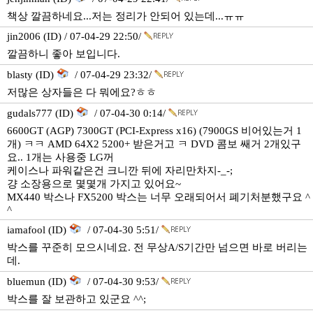
책상 깔끔하네요...저는 정리가 안되어 있는데...ㅠㅠ
jin2006 (ID) / 07-04-29 22:50/
깔끔하니 좋아 보입니다.
blasty (ID)
/ 07-04-29 23:32/
저많은 상자들은 다 뭐에요?ㅎㅎ
gudals777 (ID)
/ 07-04-30 0:14/
6600GT (AGP) 7300GT (PCI-Express x16) (7900GS 비어있는거 1
개) ㅋㅋ AMD 64X2 5200+ 받은거고 ㅋ DVD 콤보 쌔거 2개있구
요.. 1개는 사용중 LG꺼
케이스나 파워같은건 크니깐 뒤에 자리만차지-_-;
걍 소장용으로 몇몇개 가지고 있어요~
MX440 박스나 FX5200 박스는 너무 오래되어서 폐기처분했구요 ^
^
iamafool (ID)
/ 07-04-30 5:51/
박스를 꾸준히 모으시네요. 전 무상A/S기간만 넘으면 바로 버리는
데.
bluemun (ID)
/ 07-04-30 9:53/
박스를 잘 보관하고 있군요 ^^;