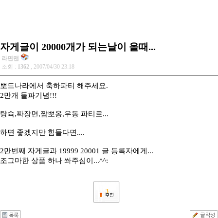
자게글이 20000개가 되는날이 올때...
라면맨
조회 :
1362
, 2007/04/30 23:18
뽀드나라에서 축하파티 해주세요.
2만개 돌파기념!!!
탕슉,짜장면,짬뽀옹,우동 파티로...
하면 좋겠지만 힘들다면....
2만번째 자게글과 19999 20001 글 등록자에게...
조그마한 상품 하나 쏴주심이...^^:
3