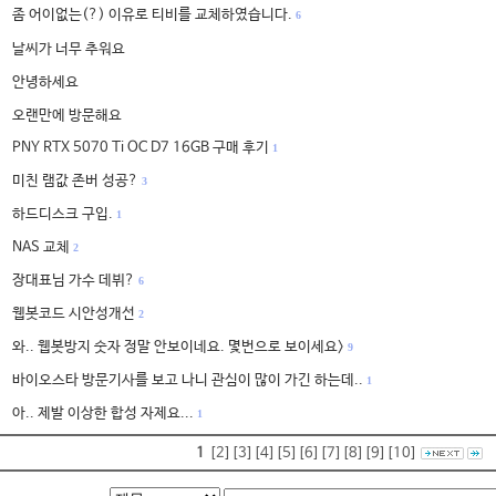
좀 어이없는(?) 이유로 티비를 교체하였습니다.
6
날씨가 너무 추워요
안녕하세요
오랜만에 방문해요
PNY RTX 5070 Ti OC D7 16GB 구매 후기
1
미친 램값 존버 성공?
3
하드디스크 구입.
1
NAS 교체
2
장대표님 가수 데뷔?
6
웹봇코드 시안성개선
2
와.. 웹봇방지 숫자 정말 안보이네요. 몇번으로 보이세요>
9
바이오스타 방문기사를 보고 나니 관심이 많이 가긴 하는데..
1
아.. 제발 이상한 합성 자제요...
1
1
[2]
[3]
[4]
[5]
[6]
[7]
[8]
[9]
[10]