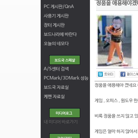
정품을 애용해야겠
PC 게시판/QnA
사용기 게시판
장터 게시판
보드나라에 바란다
오늘의 네모다
A/S센터 검색
PCMark/3DMark 성능
정품을 애용해야 겠네요
보드국 자료실
케벤 자료실
게임 , 오피스 , 원도우
비록 정품을 쓰지 않고 있지
내 미디어 바로가기
게임은 얼마 하지 않아서