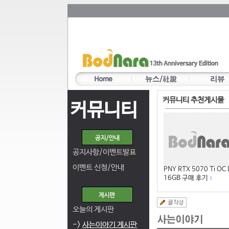
커뮤니티 추천게시물
커뮤니티
공지사항/이벤트발표
이벤트 신청/안내
PNY RTX 5070 Ti OC
16GB 구매 후기
1
오늘의 게시판
->
사는이야기 게시판