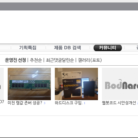
운영진 선정
|
추천순
|
최근댓글달린순
|
갤러리(포토)
 D7
미친 램값 존버 성공?
하드디스크 구입.
웹봇코드 시안성개선
3
1
2