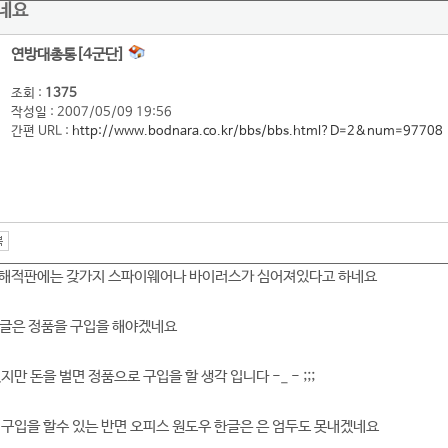
네요
연방대총통[4군단]
조회 :
1375
작성일 : 2007/05/09 19:56
간편 URL :
http://www.bodnara.co.kr/bbs/bbs.html?D=2&num=97708
 해적판에는 갖가지 스파이웨어나 바이러스가 심어져있다고 하네요
 한글은 정품을 구입을 해야겠네요
만 돈을 벌면 정품으로 구입을 할 생각 입니다 -_ - ;;;
 구입을 할수 있는 반면 오피스 원도우 한글은 은 엄두도 못내겠네요