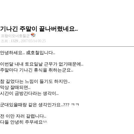
기나긴 주말이 끝나버렸네요..
프랑이오너호칠군
조회 :
1329
, 2007/05/14 00:25
안녕하세요.. 成호철입니다..
이번달 내내 토요일날 근무가 없기때문에..
주말마다 기나긴 휴식을 취하는군요..
참 길었다는 느낌이 들기도 하지만..
막상 잘때되면..
시간이 금방간다라는 생각이..
군대있을때랑 같은 생각인가요..??? ㅋㅋ
전 이만 자러 갈렵니다..
다들 안녕히 주무세요^^