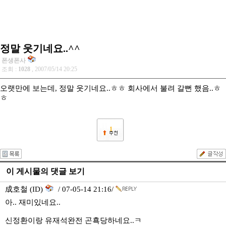
정말 웃기네요..^^
폰생폰사
조회 :
1028
, 2007/05/14 20:25
오랫만에 보는데, 정말 웃기네요..ㅎㅎ 회사에서 불려 갈뻔 했음..ㅎ
ㅎ
1
이 게시물의 댓글 보기
成호철 (ID)
/ 07-05-14 21:16/
아.. 재미있네요..
신정환이랑 유재석완전 곤횩당하네요..ㅋ