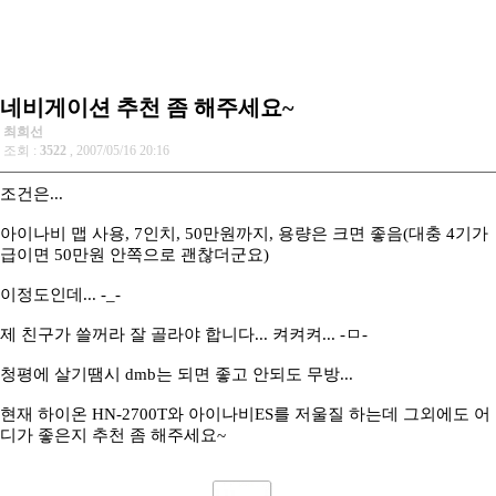
네비게이션 추천 좀 해주세요~
최희선
조회 :
3522
, 2007/05/16 20:16
조건은...
아이나비 맵 사용, 7인치, 50만원까지, 용량은 크면 좋음(대충 4기가
급이면 50만원 안쪽으로 괜찮더군요)
이정도인데... -_-
제 친구가 쓸꺼라 잘 골라야 합니다... 켜켜켜... -ㅁ-
청평에 살기땜시 dmb는 되면 좋고 안되도 무방...
현재 하이온 HN-2700T와 아이나비ES를 저울질 하는데 그외에도 어
디가 좋은지 추천 좀 해주세요~