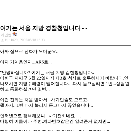
여기는 서울 지방 경찰청입니다 - -
라면맨
조회 :
1629
, 2007/05/18 16:33
아까 집으로 전화가 오더군요...
여자 기계음인지...ARS로...
"안녕하십니까? 여기는 서울 지방 검찰청입니다..
어쩌구 저쩌구 5월 22일까지 제3호 청사로 출두하시기 바랍니다.안
나오시면 지명수배령이 떨어집니다....다시 들으실려면 1번...상담원
하고 통화하실려면 몇번..."
이런 전화는 처음 받아서...사기인줄도 모르고...
쫄아서...1번 다시 눌러서 듣고나서 끊었습니다...
인터넷으로 검색해보니...사기전화네요 ㅡ,.ㅡ
다행히 이름이나 주번,계좌번호같은건 알려준거 없지만...