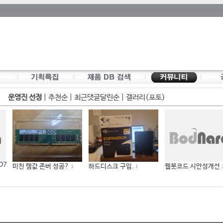
운영진 선정
|
추천순
|
최근댓글달린순
|
갤러리(포토)
 D7
미친 램값 존버 성공?
하드디스크 구입.
웹봇코드 시안성개선
3
1
2