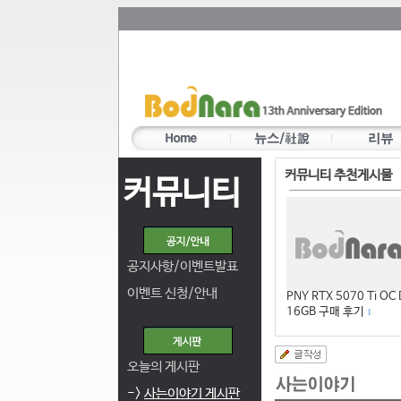
커뮤니티 추천게시물
커뮤니티
공지사항/이벤트발표
이벤트 신청/안내
PNY RTX 5070 Ti OC
16GB 구매 후기
1
오늘의 게시판
->
사는이야기 게시판