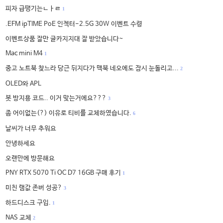
피자 급땡기는ㄴㅏㄹ
1
.EFM ipTIME PoE 인젝터-2.5G 30W 이벤트 수령
이벤트상품 잘만 글카지지대 잘 받았습니다~
Mac mini M4
1
중고 노트북 찾느라 당근 뒤지다가 맥북 네오에도 잠시 눈돌리고...
2
OLED와 APL
봇 방지용 코드.. 이거 맞는거에요???
3
좀 어이없는(?) 이유로 티비를 교체하였습니다.
6
날씨가 너무 추워요
안녕하세요
오랜만에 방문해요
PNY RTX 5070 Ti OC D7 16GB 구매 후기
1
미친 램값 존버 성공?
3
하드디스크 구입.
1
NAS 교체
2