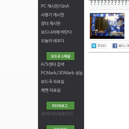
???????????
PC 게시판/QnA
사용기 게시판
장터 게시판
보드나라에 바란다
오늘의 네모다
A/S센터 검색
PCMark/3DMark 성능
보드국 자료실
케벤 자료실
내 미디어 바로가기