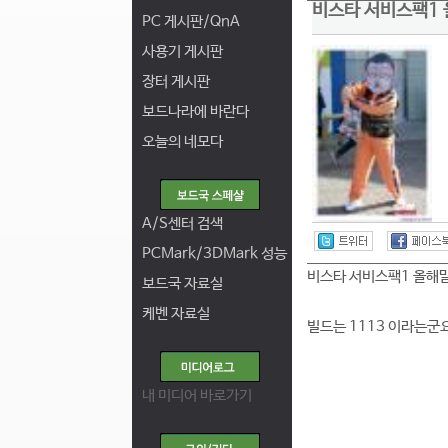
비스타 서비스팩1
PC 게시판/QnA
사용기 게시판
장터 게시판
보드나라에 바란다
오늘의 네모다
A/S센터 검색
PCMark/3DMark 성능
비스타 서비스팩1 올해말
보드국 자료실
케벤 자료실
빌드는 1113 이라는군
내 미디어 바로가기