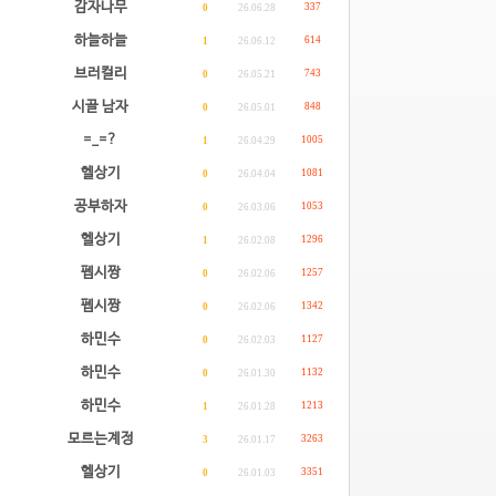
감자나무
337
0
26.06.28
하늘하늘
614
1
26.06.12
브러컬리
743
0
26.05.21
시골 남자
848
0
26.05.01
=_=?
1005
1
26.04.29
헬상기
1081
0
26.04.04
공부하자
1053
0
26.03.06
헬상기
1296
1
26.02.08
펩시짱
1257
0
26.02.06
펩시짱
1342
0
26.02.06
하민수
1127
0
26.02.03
하민수
1132
0
26.01.30
하민수
1213
1
26.01.28
모르는계정
3263
3
26.01.17
헬상기
3351
0
26.01.03