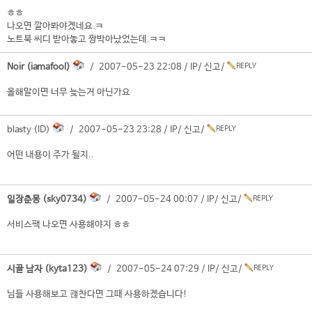
ㅎㅎ
나오면 깔아봐야겠네요.ㅋ
노트북 씨디 받아놓고 짱박아났었는데.ㅋㅋ
Noir (iamafool)
/ 2007-05-23 22:08 /
IP
/
신고
/
올해말이면 너무 늦는거 아닌가요
blasty (ID)
/ 2007-05-23 23:28 /
IP
/
신고
/
어떤 내용이 주가 될지..
일장춘몽 (sky0734)
/ 2007-05-24 00:07 /
IP
/
신고
/
서비스팩 나오면 사용해야지 ㅎㅎ
시골 남자 (kyta123)
/ 2007-05-24 07:29 /
IP
/
신고
/
님들 사용해보고 괞찬다면 그때 사용하겠습니다!