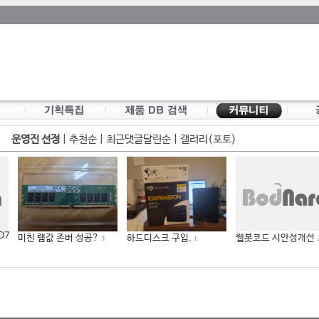
운영진 선정
|
추천순
|
최근댓글달린순
|
갤러리(포토)
 D7
미친 램값 존버 성공?
하드디스크 구입.
웹봇코드 시안성개선
3
1
2