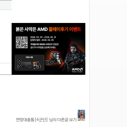
연방대총통[4군단] 님의 다른글 보기