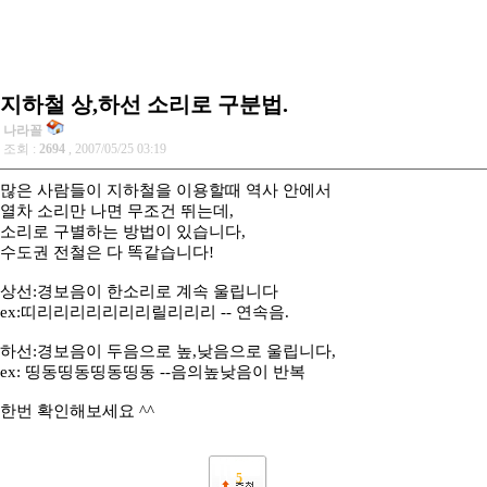
지하철 상,하선 소리로 구분법.
나라꼴
조회 :
2694
, 2007/05/25 03:19
많은 사람들이 지하철을 이용할때 역사 안에서
열차 소리만 나면 무조건 뛰는데,
소리로 구별하는 방법이 있습니다,
수도권 전철은 다 똑같습니다!
상선:경보음이 한소리로 계속 울립니다
ex:띠리리리리리리리릴리리리 -- 연속음.
하선:경보음이 두음으로 높,낮음으로 울립니다,
ex: 띵동띵동띵동띵동 --음의높낮음이 반복
한번 확인해보세요 ^^
5