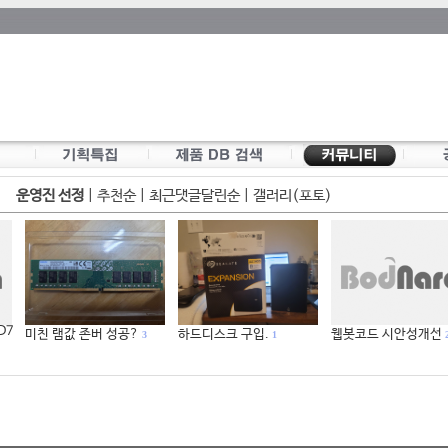
운영진 선정
|
추천순
|
최근댓글달린순
|
갤러리(포토)
 D7
미친 램값 존버 성공?
하드디스크 구입.
웹봇코드 시안성개선
3
1
2