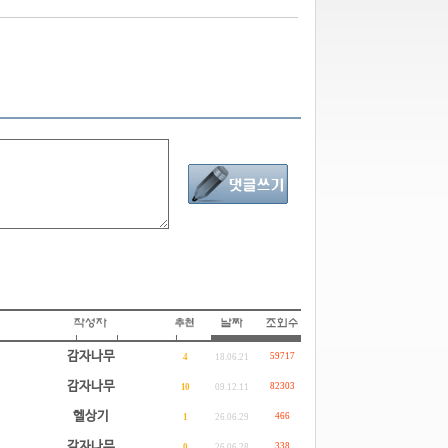
감자나무
59717
4
18.06.21
감자나무
82303
10
09.12.11
헬상기
466
1
26.06.29
감자나무
338
0
26.06.28