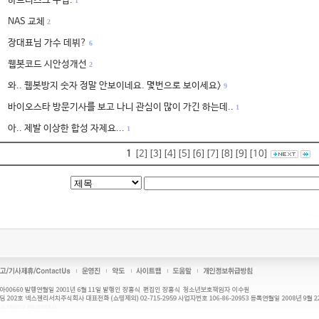
하드디스크 구입.
1
NAS 교체
2
장대표님 가수 데뷔?
6
웹봇코드 시안성개선
2
와.. 웹봇방지 숫자 정말 안보이네요. 몇번으로 보이세요>
9
바이오스타 방문기사를 보고 나니 관심이 많이 가긴 하는데..
1
아.. 제발 이상한 합성 자제요...
1
1
[2]
[3]
[4]
[5]
[6]
[7]
[8]
[9]
[10]