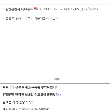
버림받은천사 (ljhhjw)
/ 2007-06-02 14:03 /
IP
/
신고
/
저런걸로 경제나 국력이 좌우되는거 아닌데
보드나라 유튜브 계정 구독좀 부탁드립니다
22
[캠페인] 변경된 닉네임 신고하여 광명찾자
16
완제품 가격 인상 시작
2
게시판 리스트 페이지 에러 수정완료