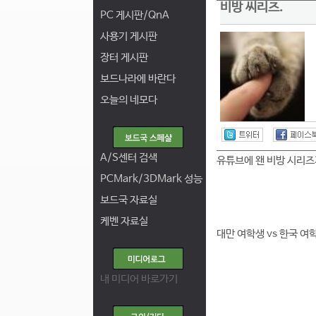
비방 씨리즈.
PC 게시판/QnA
사용기 게시판
장터 게시판
보드나라에 바란다
오늘의 네모다
A/S센터 검색
유튜브에 왠 비방 시리즈
PCMark/3DMark 성능
보드국 자료실
케벤 자료실
대만 여학생 vs 한국 여
내 미디어 바로가기