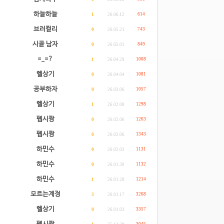
하늘하늘
614
1
26.06.12
브러컬리
743
0
26.05.21
시골 남자
849
0
26.05.01
=_=?
1008
1
26.04.29
헬상기
1081
0
26.04.04
공부하자
1057
0
26.03.06
헬상기
1298
1
26.02.08
펩시짱
1263
0
26.02.06
펩시짱
1343
0
26.02.06
하민수
1131
0
26.02.03
하민수
1132
0
26.01.30
하민수
1214
1
26.01.28
모르는계정
3268
3
26.01.17
헬상기
3357
0
26.01.03