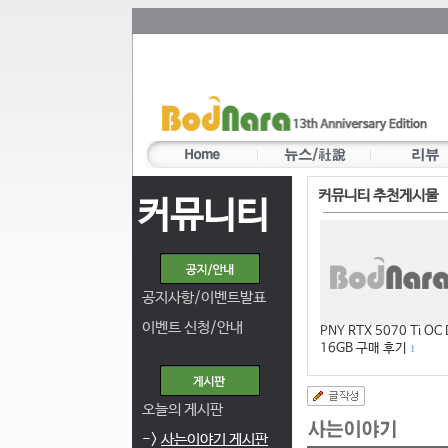
커뮤니티 추천게시물
커뮤니티
공지사항/이벤트발표
이벤트 신청/안내
PNY RTX 5070 Ti OC
16GB 구매 후기
1
오늘의 게시판
->
사는이야기 게시판