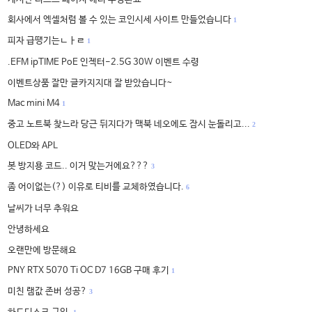
회사에서 엑셀처럼 볼 수 있는 코인시세 사이트 만들었습니다
1
피자 급땡기는ㄴㅏㄹ
1
.EFM ipTIME PoE 인젝터-2.5G 30W 이벤트 수령
이벤트상품 잘만 글카지지대 잘 받았습니다~
Mac mini M4
1
중고 노트북 찾느라 당근 뒤지다가 맥북 네오에도 잠시 눈돌리고...
2
OLED와 APL
봇 방지용 코드.. 이거 맞는거에요???
3
좀 어이없는(?) 이유로 티비를 교체하였습니다.
6
날씨가 너무 추워요
안녕하세요
오랜만에 방문해요
PNY RTX 5070 Ti OC D7 16GB 구매 후기
1
미친 램값 존버 성공?
3