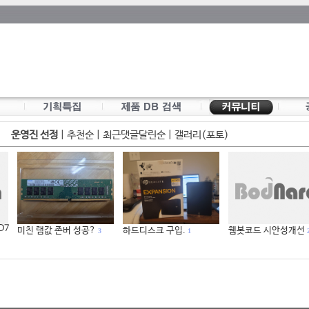
운영진 선정
|
추천순
|
최근댓글달린순
|
갤러리(포토)
 D7
미친 램값 존버 성공?
하드디스크 구입.
웹봇코드 시안성개선
3
1
2