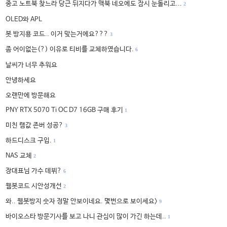
중고 노트북 찾느라 당근 뒤지다가 맥북 네오에도 잠시 눈돌리고...
2
OLED와 APL
봇 방지용 코드.. 이거 맞는거에요???
3
좀 어이없는(?) 이유로 티비를 교체하였습니다.
6
날씨가 너무 추워요
안녕하세요
오랜만에 방문해요
PNY RTX 5070 Ti OC D7 16GB 구매 후기
1
미친 램값 존버 성공?
3
하드디스크 구입.
1
NAS 교체
2
장대표님 가수 데뷔?
6
웹봇코드 시안성개선
2
와.. 웹봇방지 숫자 정말 안보이네요. 몇번으로 보이세요>
9
바이오스타 방문기사를 보고 나니 관심이 많이 가긴 하는데..
1