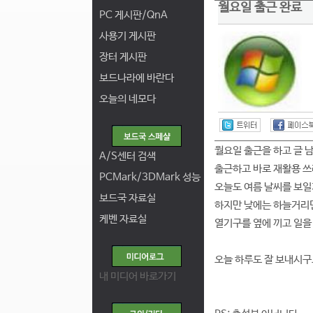
월요일 출근 완료
PC 게시판/QnA
사용기 게시판
장터 게시판
보드나라에 바란다
오늘의 네모다
월요일 출근을 하고 글 
A/S센터 검색
출근하고 바로 재활용 쓰
PCMark/3DMark 성능
오늘도 여름 날씨를 보일
보드국 자료실
하지만 낮에는 하늘거리
케벤 자료실
열기구를 옆에 끼고 일을
오늘 하루도 잘 보내시구요
내 미디어 바로가기