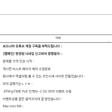
보드나라 유튜브 계정 구독좀 부탁드립니다
22
[캠페인] 변경된 닉네임 신고하여 광명찾자
16
완제품 가격 인상 시작
2
게시판 리스트 페이지 에러 수정완료
회사에서 엑셀처럼 볼 수 있는 코인시세 사이트 만들었습니다
1
피자 급땡기는ㄴㅏㄹ
1
.EFM ipTIME PoE 인젝터-2.5G 30W 이벤트 수령
이벤트상품 잘만 글카지지대 잘 받았습니다~
Mac mini M4
1