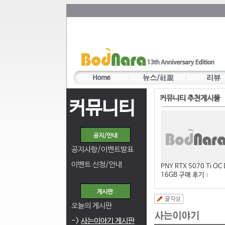
커뮤니티 추천게시물
커뮤니티
공지사항/이벤트발표
이벤트 신청/안내
PNY RTX 5070 Ti OC
16GB 구매 후기
1
오늘의 게시판
->
사는이야기 게시판