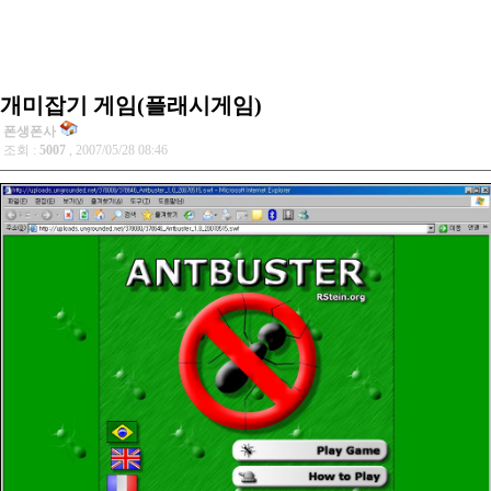
개미잡기 게임(플래시게임)
폰생폰사
조회 :
5007
, 2007/05/28 08:46