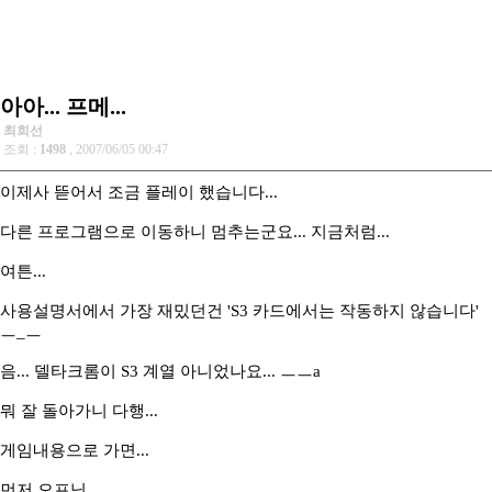
아아... 프메...
최희선
조회 :
1498
, 2007/06/05 00:47
이제사 뜯어서 조금 플레이 했습니다...
다른 프로그램으로 이동하니 멈추는군요... 지금처럼...
여튼...
사용설명서에서 가장 재밌던건 'S3 카드에서는 작동하지 않습니다'
ㅡ_ㅡ
음... 델타크롬이 S3 계열 아니었나요... ㅡㅡa
뭐 잘 돌아가니 다행...
게임내용으로 가면...
먼저 오프닝...