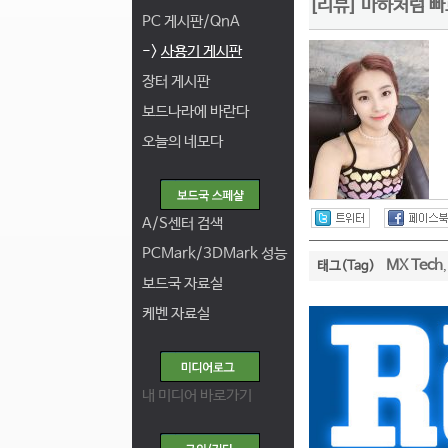
[리뷰] 마하처럼 빠르
PC 게시판/QnA
->
사용기 게시판
장터 게시판
보드나라에 바란다
오늘의 네모다
A/S센터 검색
PCMark/3DMark 성능
MX Tech
태그(Tag)
보드국 자료실
케벤 자료실
내 미디어 바로가기