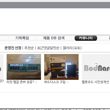
운영진 선정
|
추천순
|
최근댓글달린순
|
갤러리(포토)
 D7
미친 램값 존버 성공?
하드디스크 구입.
웹봇코드 시안성개선
3
1