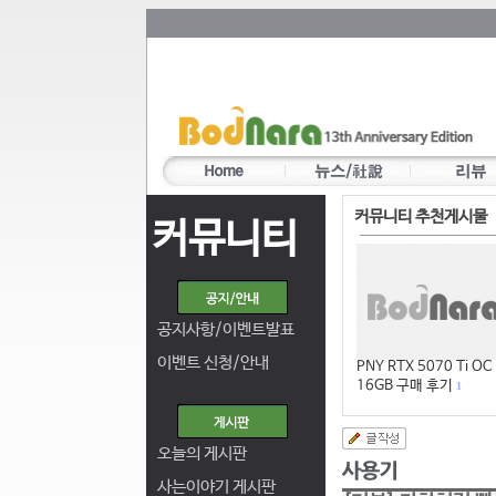
커뮤니티 추천게시물
커뮤니티
공지사항/이벤트발표
이벤트 신청/안내
PNY RTX 5070 Ti OC
16GB 구매 후기
1
오늘의 게시판
사는이야기 게시판