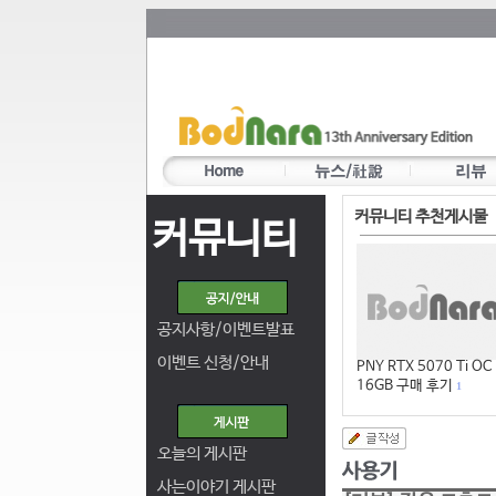
커뮤니티 추천게시물
커뮤니티
공지사항/이벤트발표
이벤트 신청/안내
PNY RTX 5070 Ti OC
16GB 구매 후기
1
오늘의 게시판
사는이야기 게시판