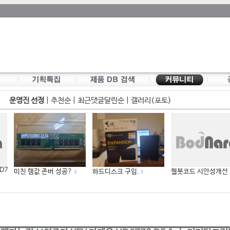
운영진 선정
|
추천순
|
최근댓글달린순
|
갤러리(포토)
 D7
미친 램값 존버 성공?
하드디스크 구입.
웹봇코드 시안성개선
3
1