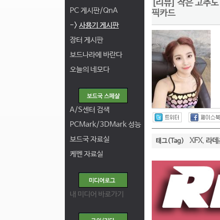
[리뷰] 작은 고추도
PC 게시판/QnA
픽카드
->
사용기 게시판
장터 게시판
보드나라에 바란다
오늘의 네모다
A/S센터 검색
PCMark/3DMark 성능
보드국 자료실
XFX
라데온
태그(Tag)
,
케벤 자료실
내 미디어 바로가기