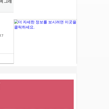
린텍 그래
17