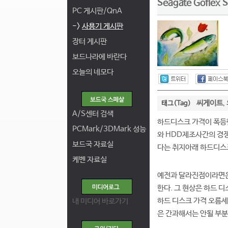
Seagate Goflex
PC 게시판/QnA
->
사용기 게시판
장터 게시판
보드나라에 바란다
오늘의 네모다
씨게이트
태그(Tag)
,
A/S센터 검색
하드디스크 가격이 폭등한
PCMark/3DMark 성능
와 HDD제조사간의 경쟁
보드국 자료실
다는 취지아래 하드디스
케벤 자료실
예전과 달라진점이라면은
한다. 그 현상은 하드 
내 미디어 바로가기
하드 디스크 가격 오름세
은 간과해서는 안될 부분