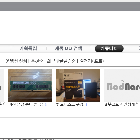
운영진 선정
|
추천순
|
최근댓글달린순
|
갤러리(포토)
 D7
미친 램값 존버 성공?
하드디스크 구입.
웹봇코드 시안성개선
3
1