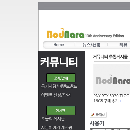
커뮤니티 추천게시물
커뮤니티
공지사항/이벤트발표
이벤트 신청/안내
PNY RTX 5070 Ti OC
16GB 구매 후기
1
오늘의 게시판
사는이야기 게시판