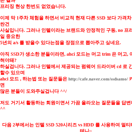
본 결과
프리징 현상 한번도 없었습니다.
이제 막 1주차 체험을 하면서 비교적 현재 다른 SSD 보다 가격
싼건
사실입니다. 그러나 인텔이라는 브랜드와 안정적인 구동, no 프리
일 중요한
5년의 a/s 를 받을수 있다는점을 장점으로 뽑아주고 싶네요.
아직 SSD가 생소한 분들이라면, ahci 모드는 머고 trim 은 머고
혀야돼?
하실겁니다. 그러나 인텔에서 제공되는 펌웨어 드라이버 cd 로
할수 있으며
ahci 모드 , 하는법 또는 질문들은
카
http://cafe.naver.com/ssdsamo/
면
많은 분들이 도와주실겁니다 ^^/
저도 거기서 활동하는 회원이면서 가끔 올라오는 질문들을 답
^^
다음 2부에서는 인텔 SSD 520시리즈 vs HDD 를 사용하여 
테니~