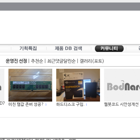
운영진 선정
|
추천순
|
최근댓글달린순
|
갤러리(포토)
 D7
미친 램값 존버 성공?
하드디스크 구입.
웹봇코드 시안성개선
3
1