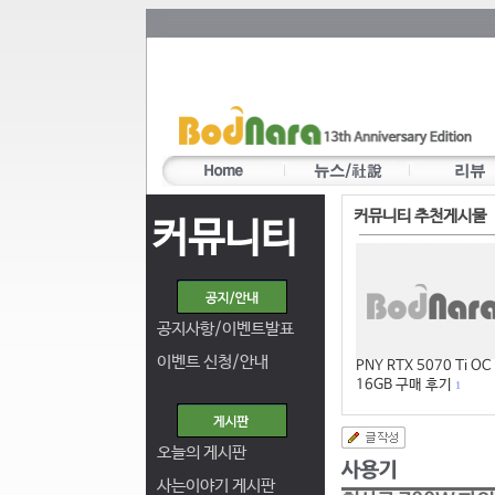
커뮤니티 추천게시물
커뮤니티
공지사항/이벤트발표
이벤트 신청/안내
PNY RTX 5070 Ti OC
16GB 구매 후기
1
오늘의 게시판
사는이야기 게시판