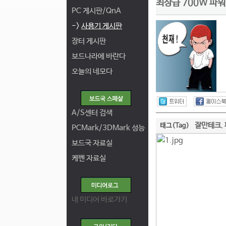
최상급 700W 파워
PC 게시판/QnA
->
사용기 게시판
장터 게시판
보드나라에 바란다
오늘의 네모다
A/S센터 검색
잘만테크
태그(Tag)
,
PCMark/3DMark 성능
보드국 자료실
케벤 자료실
내 미디어 바로가기