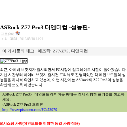
ASRock Z77 Pro3 디앤디컴 -성능편-
프로슈머
조회 :
3608
, 2012/05/10 14:21
이 게시물의 태그 :
에즈락
,
Z77/Z75
,
디앤디컴
최근
,
아이비 브릿지가 출시되면서
PC
시장에 업그레이드 시절이 돌아왔습니다
.
지난 시간부터 아이비 브릿지 출시전 프리뷰로 진행되었던 각 메인보드들의 성
능들을 하나씩 확인하고 있는데
,
이번 시간에는
ASRock
의
Z77 Pro3
의 성능을
확인해 보도록 하겠습니다
.
ASRock Z77 Pro3
의 메인보드 레이아웃 형태는 앞서 진행한 프리뷰를 참고하
세요
.
-ASRock Z77 Pro3
프리뷰
http://www.piscomu.com/PC/52979
※
시스템 사양
(
메인보드를 제외한 동일 사양 적용
)