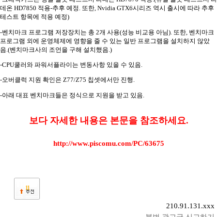
데온
HD7850
적용
-
추후 예정
.
또한
, Nvidia GTX6
시리즈 역시 출시에 따라 추후
테스트 항목에 적용 예정
)
-
벤치마크 프로그램 저장장치는 총
2
개 사용
(
성능 비교용 아님
).
또한
,
벤치마크
프로그램 외에 운영체제에 영향을 줄 수 있는 일반 프로그램을 설치하지 않았
음
.(
벤치마크사의 조언을 구해 설치했음
.)
-CPU
쿨러와 파워서플라이는 변동사항 있을 수 있음
.
-
오버클럭 지원 확인은
Z77/Z75
칩셋에서만 진행
.
-
아래 대표 벤치마크들은 정식으로 지원을 받고 있음
.
보다 자세한 내용은 본문을 참조하세요.
http://www.piscomu.com/PC/63675
11
210.91.131.xxx