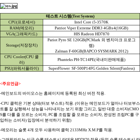
테스트 시스템
(Test System)
CPU(
프로세서
)
Intel Core i5-3570K
RAM(
메모리
)
Patriot Viper Extreme DDR3 4GBx4(16GB)
VGA(
그래픽카드
)
HIS Radeon HD7870
Pariot Pyro SE 120GB(PCMark
외 벤치마크 프로그
Storage(
저장장치
)
램
)
Zalman F-60GB(BAPCO SYSMARK 2012)
CPU Cooler(CPU
쿨
Phanteks PH-TC14PE(
국내미판매제품
)
러
)
PSU(
파워서플라이
)
SuperFlower
SF-500P14FG Golden Silent(Fanless)
<
주요언급
>
-
메인보드의 바이오스는 홈페이지에 등록된 최신 버전 적용
.
-CPU
클럭은 기본 상태
(
터보 부스트
)
적용
. (
이유는 메인보드가 얼마나 터보부스
트를 잘 실행해서 성능을 나타내지는 보기 위함 그리고
,
일반 대중 소비자
(CMO
S
를 다룰 줄 모르는 소비자
, PC
를 조립할 줄 모르는 소비자
,
완성된 조립
PC
를 구
입하는 소비자
)
입장에서 분석하기 위함
)
-
메모리는 슬롯
4
개 모두 사용하며 클럭
2133MHz X.M.P
를 적용
.
-
그래픽카드는 싱글 슬롯 테스트시 라데온
HD7870
적용
.(
듀얼 슬롯 테스트시 라