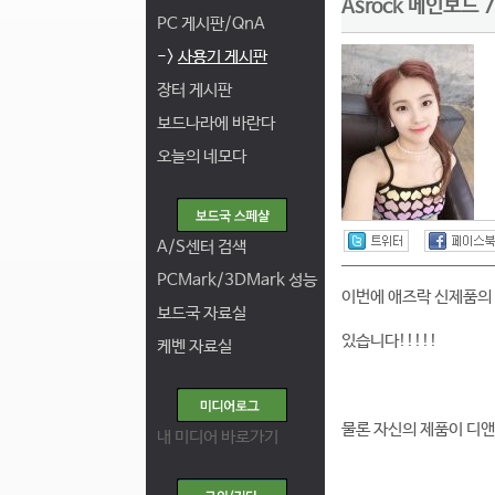
Asrock 메인보드
PC 게시판/QnA
->
사용기 게시판
장터 게시판
보드나라에 바란다
오늘의 네모다
A/S센터 검색
PCMark/3DMark 성능
이번에 애즈락 신제품의 
보드국 자료실
있습니다!!!!!
케벤 자료실
물론 자신의 제품이 디
내 미디어 바로가기