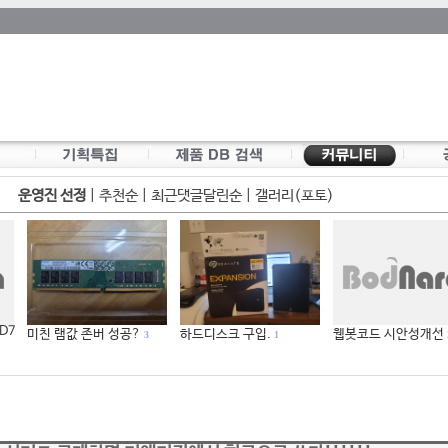
운영진 선정
|
추천순
|
최근댓글달린순
|
갤러리(포토)
 D7
미친 램값 존버 성공?
하드디스크 구입.
웹봇코드 시안성개선
3
1