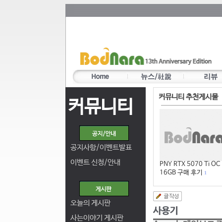
커뮤니티 추천게시물
커뮤니티
공지사항/이벤트발표
이벤트 신청/안내
PNY RTX 5070 Ti OC
16GB 구매 후기
1
오늘의 게시판
사는이야기 게시판