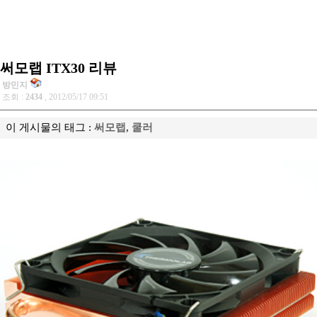
써모랩 ITX30 리뷰
방민지
조회 :
2434
, 2012/05/17 09:51
이 게시물의 태그 :
써모랩
,
쿨러