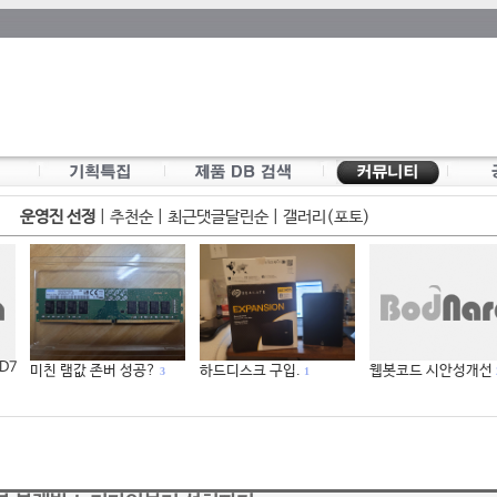
운영진 선정
|
추천순
|
최근댓글달린순
|
갤러리(포토)
 D7
미친 램값 존버 성공?
하드디스크 구입.
웹봇코드 시안성개선
3
1