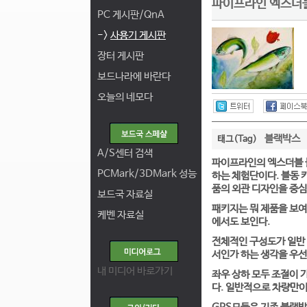
파이프라인 엑스더
PC 게시판/QnA
->
사용기 게시판
장터 게시판
보드나라에 바란다
오늘의 네모다
블랙박스
태그(Tag)
A/S센터 검색
파이프라인의 엑스더블 블
PCMark/3DMark 성능
하는 체험단이다. 블동 
품의 외관 디자인을 중심
보드국 자료실
패키지는 뭐 제품을 보
케벤 자료실
에서도 보인다.
전체적인 구성도가 일반 
서인가 하는 생각을 우선
내 미디어 바로가기
좌우 상하 모두 조절이 
다. 일반적으로 차량만이