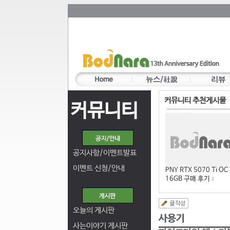
커뮤니티 추천게시물
커뮤니티
공지사항/이벤트발표
이벤트 신청/안내
PNY RTX 5070 Ti OC
16GB 구매 후기
1
오늘의 게시판
사는이야기 게시판