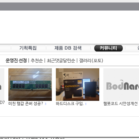
운영진 선정
|
추천순
|
최근댓글달린순
|
갤러리(포토)
 D7
미친 램값 존버 성공?
하드디스크 구입.
웹봇코드 시안성개선
3
1