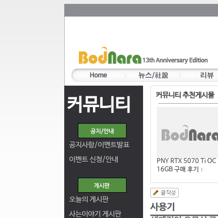
커뮤니티 추천게시물
커뮤니티
공지사항/이벤트발표
이벤트 신청/안내
PNY RTX 5070 Ti OC
16GB 구매 후기
1
오늘의 게시판
사는이야기 게시판