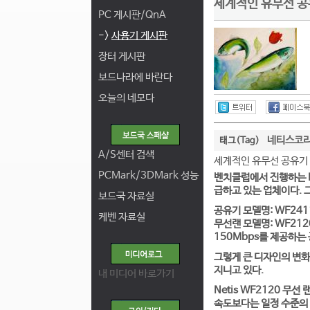
세계적인 유무선 공
PC 게시판/QnA
->
사용기 게시판
장터 게시판
보드나라에 바란다
오늘의 네모다
네티스코
태그(Tag)
A/S센터 검색
세계적인 유무선 공유기 
PCMark/3DMark 성능
벤치클럽에서 진행하는 N
급하고 있는 업체이다. 
보드국 자료실
공유기 모델명: WF241
케벤 자료실
무선랜 모델명: WF212
150Mbps를 제공하는
그렇게 큰 디자인의 변화
지니고 있다.
내 미디어 바로가기
Netis WF2120 무
속도보다는 일정 수준의 