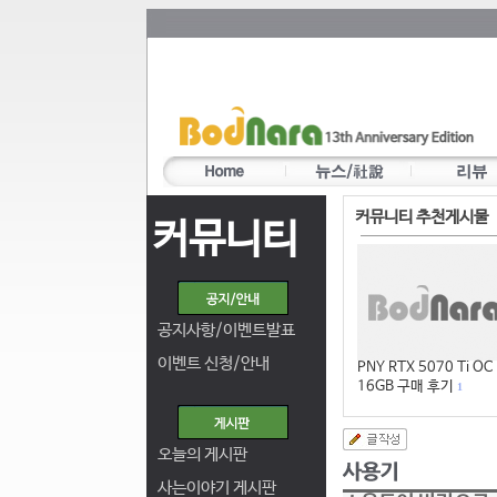
커뮤니티 추천게시물
커뮤니티
공지사항/이벤트발표
이벤트 신청/안내
PNY RTX 5070 Ti OC
16GB 구매 후기
1
오늘의 게시판
사는이야기 게시판