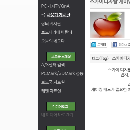
스카이디자탈 게이밍
PC 게시판/QnA
->
사용기 게시판
장터 게시판
보드나라에 바란다
오늘의 네모다
스카이디
태그(Tag)
A/S센터 검색
스카이 디지탈
PCMark/3DMark 성능
먼저,
보드국 자료실
게이밍 패드가 필요한 
케벤 자료실
내 미디어 바로가기