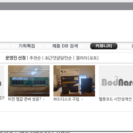
운영진 선정
|
추천순
|
최근댓글달린순
|
갤러리(포토)
 D7
미친 램값 존버 성공?
하드디스크 구입.
웹봇코드 시안성개선
3
1