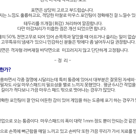
표면은 상당히 고르고 부드럽습니다.
지는 느낌도 훌륭하고요, 적당한 마찰로 마우스 포인팅이 정확해진 걸 느낄수 
테두리를 뜨개질(휘감) 처리하여 깔끔합니다.
다만 마감처리가 미흡한 점은 개선 되었으면 합니다.
의 50% 천연고무로 되어 있어 손목쪽과 닿았을 때 아프거나 쓸리는 일이 없습
 고무특유의 냄새가 있으니 민감하신 분들은 밖에다 좀 널어두시길 권장합니다
면은 격자형 러버재질 바닥면으로 미끄러지지 않고 단단하게 고정됩니다.
- 정 리 -
요한가?
용하면서 각종 질명에 시달리는데 특히 통증에 있어서 대부분은 잘못된 자세와 
필자도 사실 마우스패드의 필요성을 별로 느끼지 못했었다.. 평균 6시간 작업을
 길이가 적다보니 가끔 마우스 패드 밖으로 벗어나는 경우가 많았다.
정확한 포인팅이 잘 안되 어둔한 감이 있어 게임을 하는 도중에 포기 하는 경우가 
작업으로 오는 통증이다. 마우스패드의 폭이 대략 1mm 정도 뿐이 안되는것 같은
으로 손목에 뻐근함을 매일 느끼고 있고 손바닥 또한 가끔 무리가 가서 치료를 