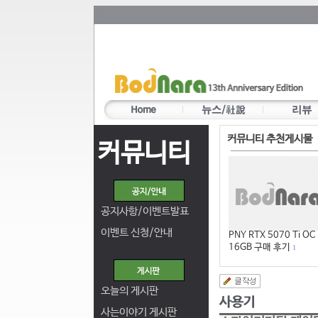
커뮤니티 추천게시물
커뮤니티
공지사항/이벤트발표
이벤트 신청/안내
PNY RTX 5070 Ti OC
16GB 구매 후기
1
오늘의 게시판
사는이야기 게시판