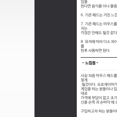
임을
한다면 음식물 이나 물종
6. 기존 패드는 거친 
7. 기존 패드는 마우스
지는
걱정은 안해도 될것 같다
8. 유저에 따라 다소 
를
한후 사용하면 된다.
- 느낌점 -
사실 처음 마우스 패드를
찾게
될것이다. 프로게이머가 
게임을 하는 분들이나 입
대로
가격에 부담이 없고 초기
신을 손목 과 손바닥 에 
구입하고자 하는 분들이나