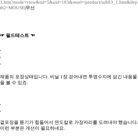
1.htm?mode=view&tid=5&uid=183&reurl=/product/sub03_1.htm&dep
th2=MOUSE
|무선
☞ 필드테스트 ☜
제품의 포장상태입니다. 비닐 1장 걷어내면 투명수지에 담긴 내용물
을 볼 수 있죠.
겉포장을 뜯기가 힘들어서 면도칼로 가장자리를 도려내야 했습니다.
이런 부분은 개선이 필요하네요.