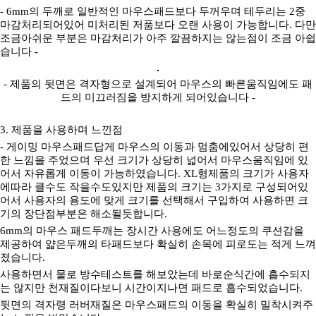
- 6mm의 두깨로 일반적인 마우스패드보다 두꺼우며 테두리는 2중
마감처리되어있어 미처리된 저품보다 오랜 사용이 가능합니다. 다만
조금아쉬운 부분은 마감처리가 아주 깔끔하지는 않는점이 조금 아쉽
습니다 -
- 제품의 뒷면은 격자형으로 설계되어 마우스의 빠른움직임에도 패
드의 미끄러짐을 방지하게 되어있습니다 -
3. 제품을 사용하며 느낀점
- 게이밍 마우스패드답게 마우스의 이동과 멈춤에있어서 상당히 편
한 느낌을 주었으며 우선 크기가 상당히 넓어서 마우스움직임에 있
어서 자유롭게 이동이 가능하였습니다. XL형제품의 크기가 사용자
에따라 클수도 작을수도있지만 제품의 크기는 3가지로 구성되어있
어서 사용자의 용도에 맞게 크기를 선택해서 구입하여 사용하면 크
기의 장단점부분은 해소될듯합니다.
6mm의 마우스 패드두깨는 장시간 사용에도 어느정도의 쿠션감을
제공하여 얇은두깨의 타패드보다 확실히 손목에 피로도는 적게 느껴
졌습니다.
사용하면서 물로 방수테스트를 해보았는데 바로순식간에 흡수되지
는 않지만 천재질이다보니 시간이지나면 패드로 흡수되었습니다.
뒷면의 격자령 러버재질은 마우스패드의 이동을 확실히 밀착시켜주