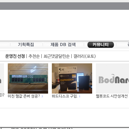
운영진 선정
|
추천순
|
최근댓글달린순
|
갤러리(포토)
 D7
미친 램값 존버 성공?
하드디스크 구입.
웹봇코드 시안성개선
3
1