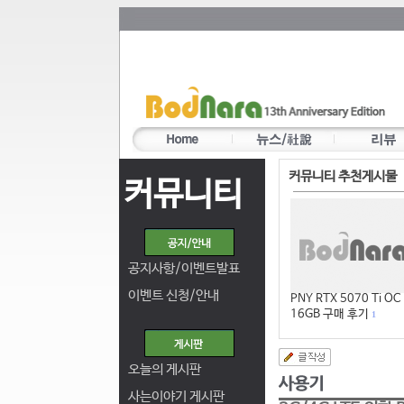
커뮤니티 추천게시물
커뮤니티
공지사항/이벤트발표
이벤트 신청/안내
PNY RTX 5070 Ti OC
16GB 구매 후기
1
오늘의 게시판
사는이야기 게시판