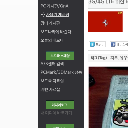
3G/4G LTE 위한 
PC 게시판/QnA
->
사용기 게시판
장터 게시판
보드나라에 바란다
오늘의 네모다
지오
유무
태그(Tag)
,
A/S센터 검색
PCMark/3DMark 성능
보드국 자료실
케벤 자료실
내 미디어 바로가기