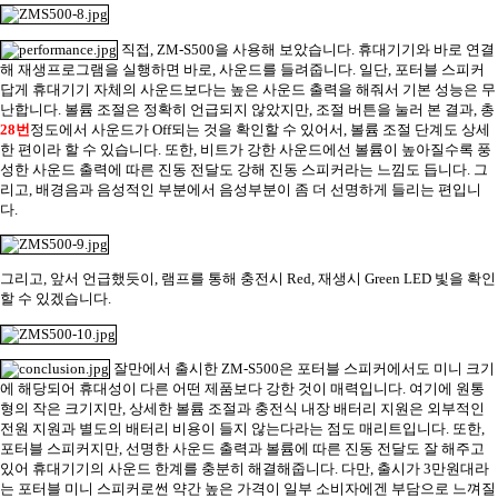
직접
, ZM-S500
을 사용해 보았습니다
.
휴대기기와 바로 연결
해 재생프로그램을 실행하면 바로
,
사운드를 들려줍니다
.
일단
,
포터블 스피커
답게 휴대기기 자체의 사운드보다는 높은 사운드 출력을 해줘서 기본 성능은 무
난합니다
.
볼륨 조절은 정확히 언급되지 않았지만
,
조절 버튼을 눌러 본 결과
,
총
28
번
정도에서 사운드가
Off
되는 것을 확인할 수 있어서
,
볼륨 조절 단계도 상세
한 편이라 할 수 있습니다
.
또한
,
비트가 강한 사운드에선 볼륨이 높아질수록 풍
성한 사운드 출력에 따른 진동 전달도 강해 진동 스피커라는 느낌도 듭니다
.
그
리고
,
배경음과 음성적인 부분에서 음성부분이 좀 더 선명하게 들리는 편입니
다
.
그리고
,
앞서 언급했듯이
,
램프를 통해 충전시
Red,
재생시
Green LED
빛을 확인
할 수 있겠습니다
.
잘만에서 출시한
ZM-S500
은 포터블 스피커에서도 미니 크기
에 해당되어 휴대성이 다른 어떤 제품보다 강한 것이 매력입니다
.
여기에 원통
형의 작은 크기지만
,
상세한 볼륨 조절과 충전식 내장 배터리 지원은 외부적인
전원 지원과 별도의 배터리 비용이 들지 않는다라는 점도 매리트입니다
.
또한
,
포터블 스피커지만
,
선명한 사운드 출력과 볼륨에 따른 진동 전달도 잘 해주고
있어 휴대기기의 사운드 한계를 충분히 해결해줍니다
.
다만
,
출시가
3
만원대라
는 포터블 미니 스피커로썬 약간 높은 가격이 일부 소비자에겐 부담으로 느껴질