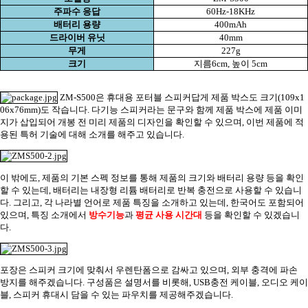
주파수 응답
60Hz-18KHz
배터리 용량
400mAh
드라이버 유닛
40mm
무게
227g
크기
지름
6cm,
높이
5cm
ZM-S500
은 휴대용 포터블 스피커답게 제품 박스도 크기
(109x1
06x76mm)
도 작습니다
.
다기능 스피커라는 문구와 함께 제품 박스에 제품 이미
지가 삽입되어 개봉 전 미리 제품의 디자인을 확인할 수 있으며
,
이번 제품에 적
용된 특허 기술에 대해 소개를 해주고 있습니다
.
이 밖에도
,
제품의 기본 스펙 정보를 통해 제품의 크기와 배터리 용량 등을 확인
할 수 있는데
,
배터리는 내장형 리튬 배터리로 반복 충전으로 사용할 수 있습니
다
.
그리고
,
각 나라별 언어로 제품 특징을 소개하고 있는데
,
한국어도 포함되어
있으며
,
특징 소개에서
방수기능
과
평균 사용 시간대
등을 확인할 수 있겠습니
다
.
포장은 스피커 크기에 맞춰서 우렌탄폼으로 감싸고 있으며
,
외부 충격에 파손
방지를 해주겠습니다
.
구성품은 설명서를 비롯해
, USB
충전 케이블
,
오디오 케이
블
,
스피커 휴대시 담을 수 있는 파우치를 제공해주겠습니다
.