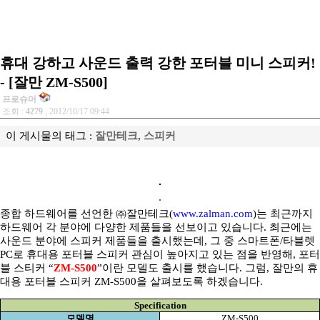
휴대 강하고 사운드 출력 강한 포터블 미니 스피커!
- [잘만 ZM-S500]
프로슈머
조회 :
4279
, 2012/10/17 09:44
이 게시물의 태그 :
잘만테크
,
스피커
종합 하드웨어를 선언한 ㈜잘만테크
(
www.zalman.com
)
는 최근까지
하드웨어 각 분야에 다양한 제품들을 선보이고 있습니다
.
최근에는
사운드 분야에 스피커 제품들을 출시했는데
,
그 중 스마트폰
/
타블렛
PC
로 휴대용 포터블 스피커 관심이 높아지고 있는 점을 반영해
,
포터
블 스티커
“
ZM-S500
”
이란 모델도 출시를 했습니다
.
그럼
,
잘만의 휴
대용 포터블 스피커
ZM-S500
을 살펴보도록 하겠습니다
.
Specification
모델명
ZM-S500