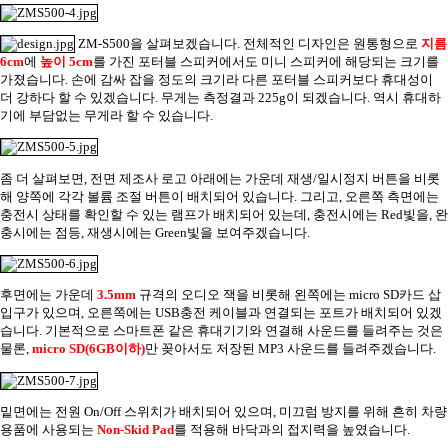
ZM-S500
을 살펴보겠습니다
.
전체적인 디자인은 원통형으로
지름
6cm
에
높이
5cm
를 가진 포터블 스피커에서도 미니 스피커에 해당되는 크기를
가졌습니다
.
손에 감싸 잡을 정도의 크기라 다른 포터블 스피커보다 휴대성이
더 강하다 할 수 있겠습니다
.
무게는 측정결과
225g
이 되겠습니다
.
역시 휴대하
기에 부담없는 무게라 할 수 있습니다
.
좀 더 살펴보면
,
전면 제조사 로고 아래에는 가운데 재생
/
일시정지 버튼을 비롯
해 양쪽에 각각 볼륨 조절 버튼이 배치되어 있습니다
.
그리고
,
오른쪽 측면에는
충전시 상태를 확인할 수 있는 램프가 배치되어 있는데
,
충전시에는
Red
빛을
,
완
충시에는 점등
,
재생시에는
Green
빛을 보여주겠습니다
.
후면에는 가운데
3.5mm
규격의 오디오 잭을 비롯해 왼쪽에는
micro SD
카드 삽
입구가 있으며
,
오른쪽에는
USB
충전 케이블과 연결되는 포트가 배치되어 있겠
습니다
.
기본적으로 스마트폰 같은 휴대기기와 연결해 사운드를 들려주는 것은
물론
,
micro SD(6GB
이하
)
만 꽂아서도 저장된
MP3
사운드를 들려주겠습니다
.
밑면에는 전원
On/Off
스위치가 배치되어 있으며
,
미끄럼 방지를 위해 흔히 차량
용품에 사용되는
Non-Skid Pad
를 적용해 바닥과의 접지력을 높였습니다
.