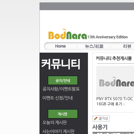
커뮤니티 추천게시물
커뮤니티
공지사항/이벤트발표
이벤트 신청/안내
PNY RTX 5070 Ti OC
16GB 구매 후기
1
오늘의 게시판
사는이야기 게시판