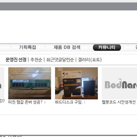
운영진 선정
|
추천순
|
최근댓글달린순
|
갤러리(포토)
 D7
미친 램값 존버 성공?
하드디스크 구입.
웹봇코드 시안성개선
3
1