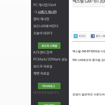
맥스틸 GM-BT30
PC 게시판/QnA
->
사용기 게시판
장터 게시판
보드나라에 바란다
오늘의 네모다
맥스틸 GM-BT300S은 
A/S센터 검색
PCMark/3DMark 성능
5W 스테레오와 중저음 강
보드국 자료실
케벤 자료실
내 미디어 바로가기
포장이 일반적인 사운드바