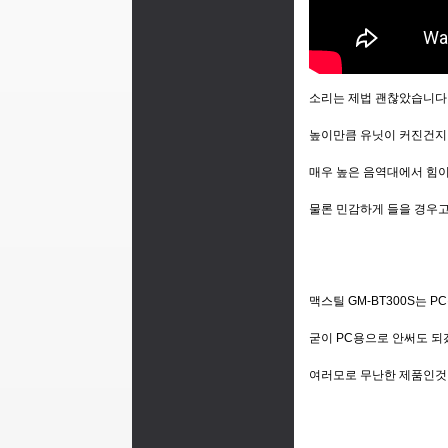
소리는 제법 괜찮았습니다
높이만큼 유닛이 커진건지
매우 높은 음역대에서 힘
물론 민감하게 들을 경우
맥스틸 GM-BT300S는
굳이 PC용으로 안써도 되
여러모로 무난한 제품인것