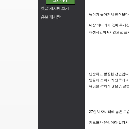
옛날 게시판 보기
높이가 높아져서 전작보다 
홍보 게시판
내장 배터리가 있어 무게
재생시간이 6시간으로 표
단순하고 깔끔한 전면입
양끝에 스피커와 안쪽에 
유닛을 꽉차게 넣은것 같
27인치 모니터에 놓은 
키보드가 유선이라 걸려서