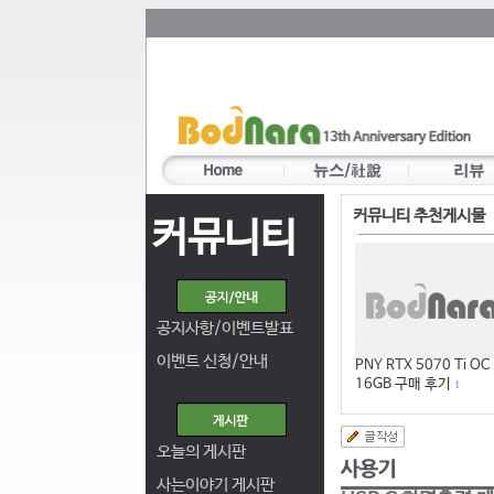
커뮤니티 추천게시물
커뮤니티
공지사항/이벤트발표
이벤트 신청/안내
PNY RTX 5070 Ti OC
16GB 구매 후기
1
오늘의 게시판
사는이야기 게시판