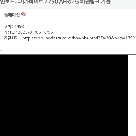
메인보드...기가바이트 Z790 AERO G 비전링크 기능
플레이신
조회 :
4492
작성일 : 2023/01/06 18:55
간편 URL :
http://www.bodnara.co.kr/bbs/bbs.html?D=20&num=1392