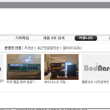
운영진 선정
|
추천순
|
최근댓글달린순
|
갤러리(포토)
 D7
미친 램값 존버 성공?
하드디스크 구입.
웹봇코드 시안성개선
3
1