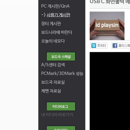
USB C 화면출력 
PC 게시판/QnA
->
사용기 게시판
장터 게시판
보드나라에 바란다
오늘의 네모다
A/S센터 검색
PCMark/3DMark 성능
보드국 자료실
케벤 자료실
내 미디어 바로가기