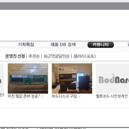
운영진 선정
|
추천순
|
최근댓글달린순
|
갤러리(포토)
 D7
미친 램값 존버 성공?
하드디스크 구입.
웹봇코드 시안성개선
3
1