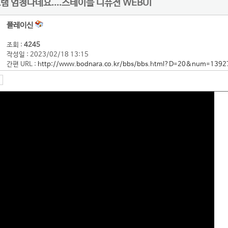
그램 엄청나네요....스테이블 디퓨전 WEBUI
플레이신
조회 :
4245
작성일 : 2023/02/18 13:15
간편 URL :
http://www.bodnara.co.kr/bbs/bbs.html?D=20&num=1392