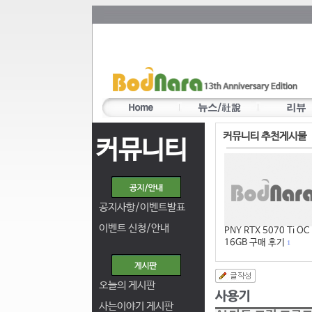
커뮤니티 추천게시물
커뮤니티
공지사항/이벤트발표
이벤트 신청/안내
PNY RTX 5070 Ti OC
16GB 구매 후기
1
오늘의 게시판
사는이야기 게시판