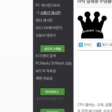
아틱 일체형 수냉쿨러
PC 게시판/QnA
->
사용기 게시판
장터 게시판
보드나라에 바란다
오늘의 네모다
A/S센터 검색
PCMark/3DMark 성능
보드국 자료실
케벤 자료실
내 미디어 바로가기
CPU 쿨러는, 크게, 
로 직접 해소하며, 수냉