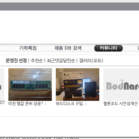
운영진 선정
|
추천순
|
최근댓글달린순
|
갤러리(포토)
 D7
미친 램값 존버 성공?
하드디스크 구입.
웹봇코드 시안성개선
3
1