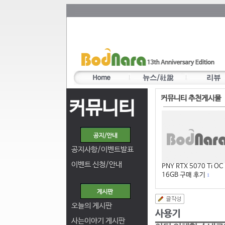
커뮤니티 추천게시물
커뮤니티
공지사항/이벤트발표
이벤트 신청/안내
PNY RTX 5070 Ti OC
16GB 구매 후기
1
오늘의 게시판
사는이야기 게시판