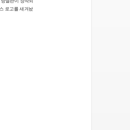
은 방열판이 장착되
스 로고를 새겨놨