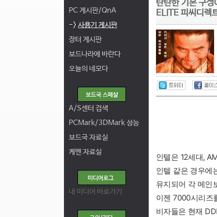
탄탄한 기본 구성에
PC 게시판/QnA
ELITE 피씨디렉
->
사용기 게시판
장터 게시판
보드나라에 바란다
오늘의 네모다
A/S센터 검색
PCMark/3DMark 성능
보드국 자료실
케벤 자료실
인텔은 12세대, 
인텔 같은 경우에는
유지되어 각 메인보
내 미디어 바로가기
이젠 7000시리즈
비자들은 현재 DD