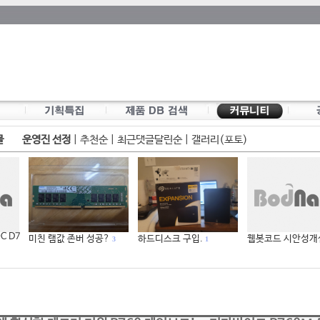
물
운영진 선정
|
추천순
|
최근댓글달린순
|
갤러리(포토)
OC D7
미친 램값 존버 성공?
하드디스크 구입.
웹봇코드 시안성개
3
1