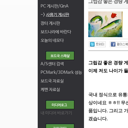
그립감 좋은 경량 게이
PC 게시판/QnA
->
사용기 게시판
장터 게시판
보드나라에 바란다
오늘의 네모다
그립감 좋은 경량 
A/S센터 검색
이제 저도 나이가 
PCMark/3DMark 성능
보드국 자료실
케벤 자료실
국내 정식으로 유통
상이네요 ㅎㅎ!! 
품입니다. 그리고 
내 미디어 바로가기
겠습니다.