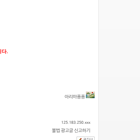
다.
아리마퐁퐁
125.183.250.xxx
불법 광고글 신고하기