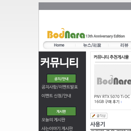
커뮤니티 추천게시물
커뮤니티
공지사항/이벤트발표
이벤트 신청/안내
PNY RTX 5070 Ti OC
16GB 구매 후기
1
오늘의 게시판
사는이야기 게시판