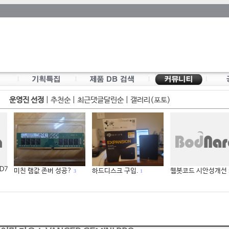
운영진 선정
|
추천순
|
최근댓글달린순
|
갤러리(포토)
 D7
미친 램값 존버 성공?
하드디스크 구입.
웹봇코드 시안성개선
3
1