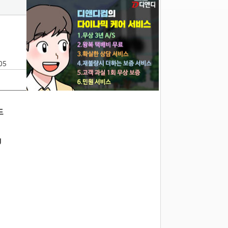
05
드
g