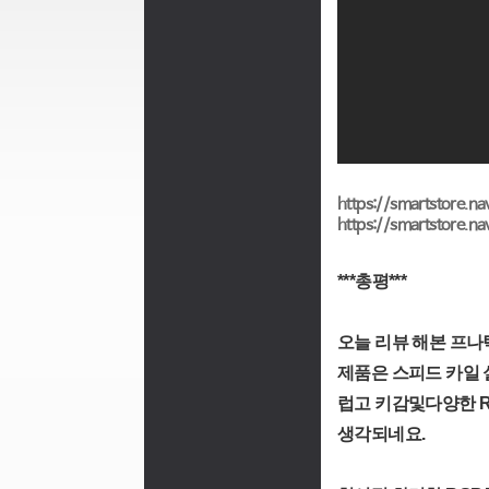
https://smartstore.n
https://smartstore.na
***총평***
오늘 리뷰 해본 프나틱
제품은 스피드 카일
럽고 키감및다양한 
생각되네요.