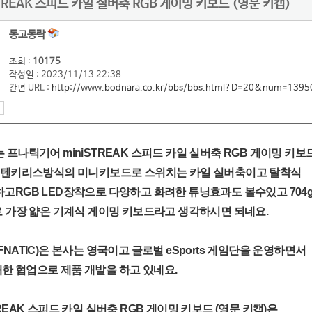
TREAK 스피드 카일 실버축 RGB 게이밍 키보드 (영문 키캡)
동고동락
조회 :
10175
작성일 : 2023/11/13 22:38
간편 URL :
http://www.bodnara.co.kr/bbs/bbs.html?D=20&num=1395
 프나틱기어 miniSTREAK 스피드 카일 실버축 RGB 게이밍 키보
로 텐키리스방식의 미니키보드로 스위치는 카일 실버축이고 탈착식
고RGB LED장착으로 다양하고 화려한 튜닝효과도 볼수있고 704
로 가장 얇은 기계식 게이밍 키보드라고 생각하시면 되네요.
NATIC)은 본사는 영국이고 글로벌 eSports 게임단을 운영하면서
한 협업으로 제품 개발을 하고 있네요.
REAK 스피드 카일 실버축 RGB 게이밍 키보드 (영문 키캡)은