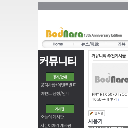
커뮤니티 추천게시물
커뮤니티
공지사항/이벤트발표
이벤트 신청/안내
PNY RTX 5070 Ti OC
16GB 구매 후기
1
오늘의 게시판
사는이야기 게시판