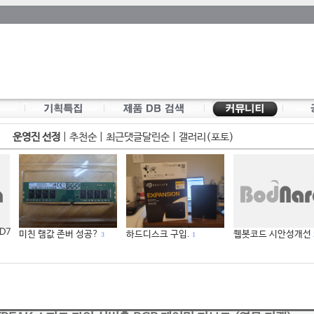
운영진 선정
|
추천순
|
최근댓글달린순
|
갤러리(포토)
 D7
미친 램값 존버 성공?
하드디스크 구입.
웹봇코드 시안성개선
3
1