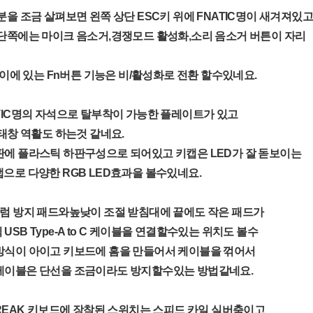
분을 조금 살펴보면 왼쪽 상단 ESC키 위에 FNATIC명이 새겨져있고
단쪽에는 마이크 음소거,경쟁모드 활성화,소리 음소거 버튼이 자리
사이에 있는 Fn버튼 기능은 비/활성화로 전환 할수있네요.
TIC명의 자석으로 탈부착이 가능한 플레이트가 있고
상태창 역활도 하는것 같네요.
판에 플라스틱 하판구성으로 되어있고 키캡은 LED가 잘 돋보이는
으로 다양한 RGB LED효과을 볼수있네요.
끄럼 방지 패드와높낮이 조절 받침대에 끝에도 작은 패드가
SB Type-A to C 케이블을 연결할수있는 위치도 볼수
방식이 아이고 키보드에 홈을 만들어서 케이블을 꺾어서
케이블은 단선을 조금이라도 방지할수있는 방법같네요.
TREAK 키보드에 장착된 스위치는 스피드 카일 실버축이고