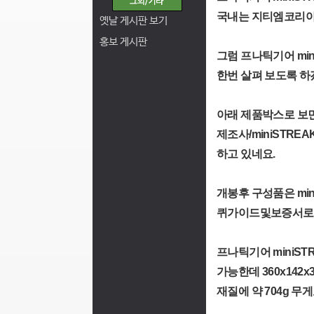
국내는 지티엠코리아가
옛날 게시판 보기
홍보 게시판
그럼 프나틱기어 min
한번 살펴 보도록 하
아래 제품박스로 보
제조사/miniSTR
하고 있네요.
개봉후 구성품은 mini
퀴가이드및보증서로 
프나틱기어 miniS
가능한데 360x142
재질에 약 704g 무