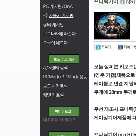
프나틱기어 miniS
PC 게시판/QnA
->
사용기 게시판
장터 게시판
보드나라에 바란다
오늘의 네모다
오늘 살펴본 키보드는
A/S센터 검색
(영문 키캡)제품으
PCMark/3DMark 성능
케이블로 연결 지원하
보드국 자료실
무게에 28mm 두께
케벤 자료실
우선 제조사 프나틱(F
게이밍기어제품에 대
내 미디어 바로가기
프나틱기어 miniST