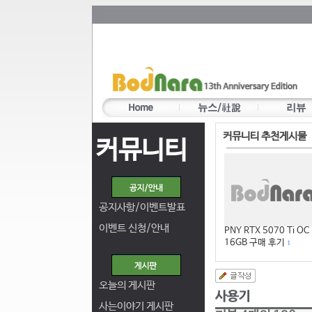
커뮤니티 추천게시물
커뮤니티
공지사항/이벤트발표
이벤트 신청/안내
PNY RTX 5070 Ti OC
16GB 구매 후기
1
오늘의 게시판
사는이야기 게시판