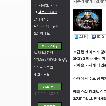
기본 4개의 120mm
PC 게시판/QnA
->
사용기 게시판
장터 게시판
보드나라에 바란다
오늘의 네모다
보급형 케이스가 많
A/S센터 검색
3RSYS 에서 출시한 
PCMark/3DMark 성능
기회을 가지게 되었
보드국 자료실
케벤 자료실
아래에서 주요 장착
케이스의 전체박스모
내 미디어 바로가기
120mm LED팬 4