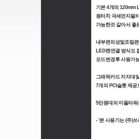
기본 4개의 120m
원터치 극세먼지필터
가능한것 같아서 좋은
내부편의성및조립편의
LED팬연결 방식도 잘
모드변경후 사용가능
그래픽카드 지지대및
7개의 PCI슬롯 제공
5만원대의 미들타워
- '본 사용기는 (