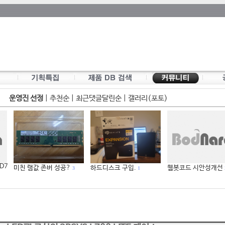
운영진 선정
|
추천순
|
최근댓글달린순
|
갤러리(포토)
 D7
미친 램값 존버 성공?
하드디스크 구입.
웹봇코드 시안성개선
3
1