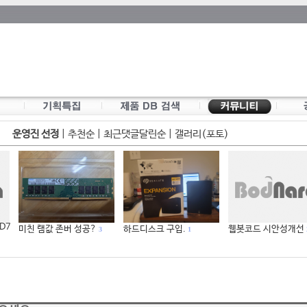
운영진 선정
|
추천순
|
최근댓글달린순
|
갤러리(포토)
 D7
미친 램값 존버 성공?
하드디스크 구입.
웹봇코드 시안성개선
3
1