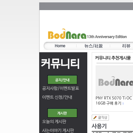
커뮤니티 추천게시물
커뮤니티
공지사항/이벤트발표
이벤트 신청/안내
PNY RTX 5070 Ti OC
16GB 구매 후기
1
오늘의 게시판
사는이야기 게시판