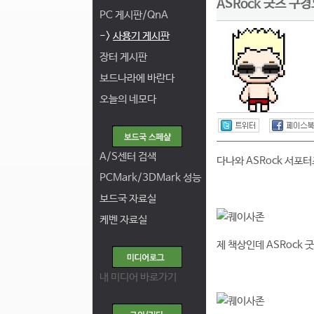
ASRock 굿즈 구
PC 게시판/QnA
->
사용기 게시판
장터 게시판
보드나라에 바란다
오늘의 네모다
A/S센터 검색
다나와 ASRock 서포
PCMark/3DMark 성능
보드국 자료실
케벤 자료실
제 책상인데 ASRock
내 미디어 바로가기