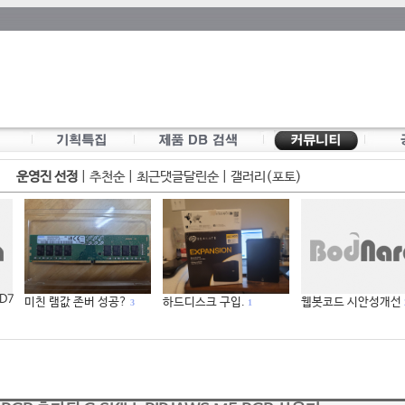
운영진 선정
|
추천순
|
최근댓글달린순
|
갤러리(포토)
 D7
미친 램값 존버 성공?
하드디스크 구입.
웹봇코드 시안성개선
3
1