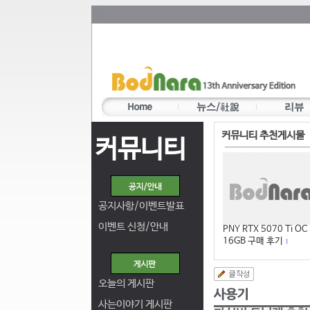
커뮤니티 추천게시물
커뮤니티
공지사항/이벤트발표
이벤트 신청/안내
PNY RTX 5070 Ti OC
16GB 구매 후기
1
오늘의 게시판
사는이야기 게시판